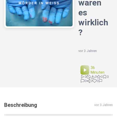
waren
es
wirklich
?
vor 3 Jahren
36
Minuten
0
0
0
0
0
0
0
Beschreibung
vor 3 Jahren