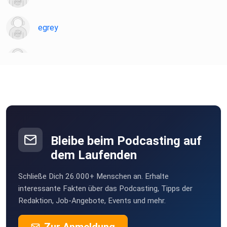
egrey
eddieosi
daniel09
DetlefHans
Bleibe beim Podcasting auf
dem Laufenden
Schließe Dich 26.000+ Menschen an. Erhalte
interessante Fakten über das Podcasting, Tipps der
Redaktion, Job-Angebote, Events und mehr.