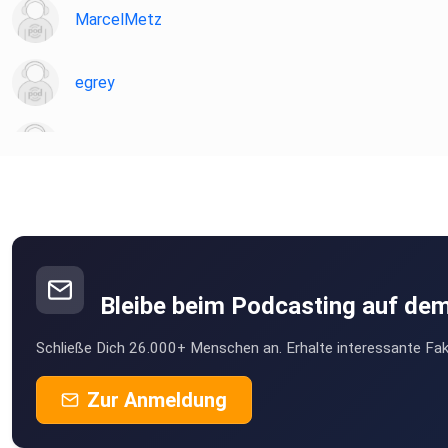
MarcelMetz
egrey
eddieosi
daniel09
DetlefHans
Bleibe beim Podcasting auf de
Schließe Dich 26.000+ Menschen an. Erhalte interessante Fak
Zur Anmeldung