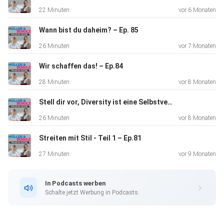
eine deeskalierende Kommunikation sind der Schlüssel, um
22 Minuten
vor 6 Monaten
Zivilcourage zu zeigen. Weitere Informationen zu Markus
Leipersberger findest du unter https://www.dynamic-
Wann bist du daheim? – Ep. 85
defence.de/.
26 Minuten
vor 7 Monaten
Wir schaffen das! – Ep.84
28 Minuten
vor 8 Monaten
Stell dir vor, Diversity ist eine Selbstverständlichkeit – Ep.83
26 Minuten
vor 8 Monaten
Streiten mit Stil - Teil 1 – Ep.81
27 Minuten
vor 9 Monaten
In Podcasts werben
Schalte jetzt Werbung in Podcasts.