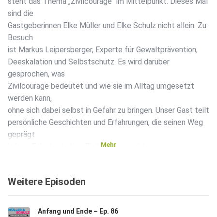
steht das Thema „Zivilcourage“ im Mittelpunkt. Dieses Mal
sind die
Gastgeberinnen Elke Müller und Elke Schulz nicht allein: Zu
Besuch
ist Markus Leipersberger, Experte für Gewaltprävention,
Deeskalation und Selbstschutz. Es wird darüber
gesprochen, was
Zivilcourage bedeutet und wie sie im Alltag umgesetzt
werden kann,
ohne sich dabei selbst in Gefahr zu bringen. Unser Gast teilt
persönliche Geschichten und Erfahrungen, die seinen Weg
geprägt
Mehr
haben. Er betont, dass Zivilcourage nicht nur in
lebensbedrohlichen
Situationen, sondern auch im alltäglichen Leben relevant
Weitere Episoden
ist.
Achtsamkeit und Sensibilität im Umgang mit unserer
Umwelt sowie
Anfang und Ende – Ep. 86