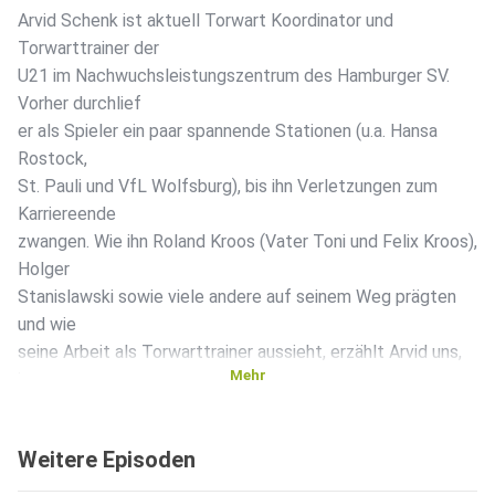
Arvid Schenk ist aktuell Torwart Koordinator und
Torwarttrainer der
U21 im Nachwuchsleistungszentrum des Hamburger SV.
Vorher durchlief
er als Spieler ein paar spannende Stationen (u.a. Hansa
Rostock,
St. Pauli und VfL Wolfsburg), bis ihn Verletzungen zum
Karriereende
zwangen. Wie ihn Roland Kroos (Vater Toni und Felix Kroos),
Holger
Stanislawski sowie viele andere auf seinem Weg prägten
und wie
seine Arbeit als Torwarttrainer aussieht, erzählt Arvid uns,
Mehr
in
unserer neuen Folge. Folgt uns bei Instagram unter
dreiecken_ und
Weitere Episoden
unserem Gast coach_arvid