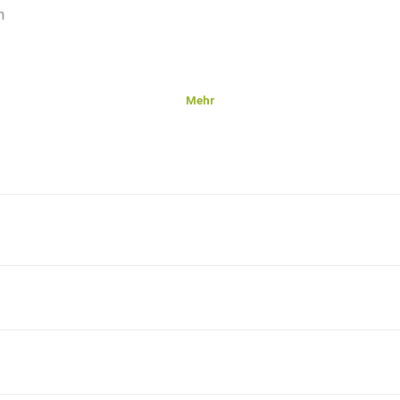
n
Mehr
nden
er zu
jedem
en
on