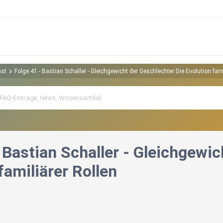
ast
Folge 41 - Bastian Schaller - Gleichgewicht der Geschlechter Die Evolution fami
 Bastian Schaller - Gleichgewic
familiärer Rollen