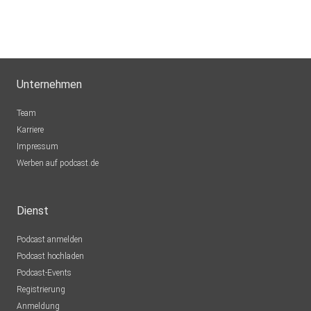
Unternehmen
Team
Karriere
Impressum
Werben auf podcast.de
Dienst
Podcast anmelden
Podcast hochladen
Podcast-Events
Registrierung
Anmeldung