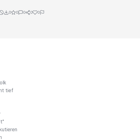
0
0
0
0
0
olk
t tief
r
t"
kutieren
n