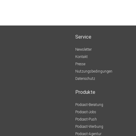
Service
Newsletter
Kontakt
Presse
Nutzungsbedingungen
Datenschutz
Produkte
Podcast-Beratung
Podcast-Jobs
Podcast-Push
Podcast-Werbung
Podcast-Agentur