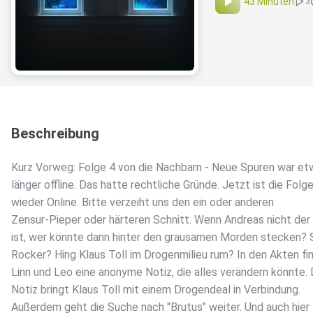
43 Minuten
3
Beschreibung
Kurz Vorweg: Folge 4 von die Nachbarn - Neue Spuren war et
länger offline. Das hatte rechtliche Gründe. Jetzt ist die Folg
wieder Online. Bitte verzeiht uns den ein oder anderen
Zensur-Pieper oder härteren Schnitt. Wenn Andreas nicht der
ist, wer könnte dann hinter den grausamen Morden stecken? 
Rocker? Hing Klaus Toll im Drogenmilieu rum? In den Akten fi
Linn und Leo eine anonyme Notiz, die alles verändern könnte. 
Notiz bringt Klaus Toll mit einem Drogendeal in Verbindung.
Außerdem geht die Suche nach "Brutus" weiter. Und auch hier 