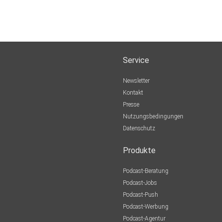
Service
Newsletter
Kontakt
Presse
Nutzungsbedingungen
Datenschutz
Produkte
Podcast-Beratung
Podcast-Jobs
Podcast-Push
Podcast-Werbung
Podcast-Agentur