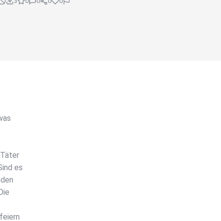
3
0
0
0
0
was
e
 Täter
Sind es
nden
Die
feiern