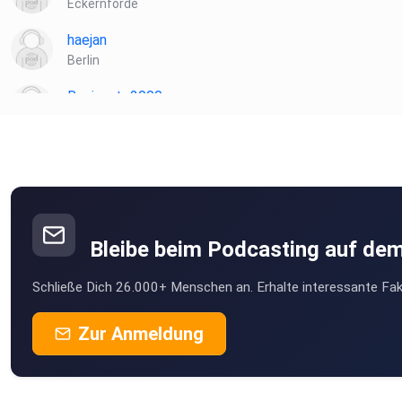
Eckernförde
haejan
Berlin
Rosinante2000
Potsdam
29898uri
Lauf
Danielka
Radibor
Bleibe beim Podcasting auf de
euzeqchz
Schließe Dich 26.000+ Menschen an. Erhalte interessante Fak
Althofen
mvoimwer
Zur Anmeldung
Gansing
licf7nvc
Rheine