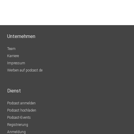
Moosmutzel2222
Lübben
ChrisGrisu
Unternehmen
Anzing
Numa
Team
Bienne
Karriere
Impressum
Johanna127
Werben auf podcast.de
St. Wendel
Dienst
Podcast anmelden
Podcast hochladen
Podcast-Events
Registrierung
Anmeldung