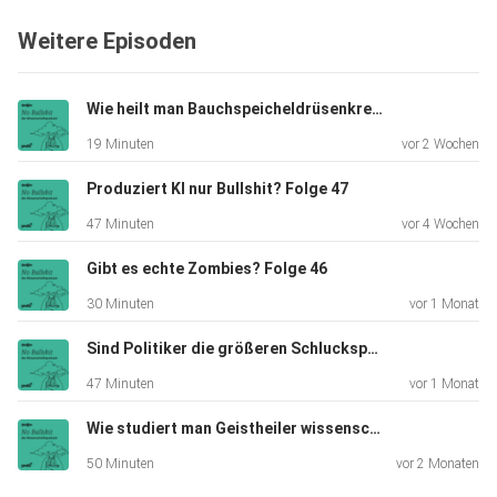
Ernährung der
Weitere Episoden
Zukunft aussehen? Niggli präsentiert ein paar – durchaus
unkonventionelle – Antworten.
Wie heilt man Bauchspeicheldrüsenkrebs? Folge 48
19 Minuten
vor 2 Wochen
Produziert KI nur Bullshit? Folge 47
47 Minuten
vor 4 Wochen
Gibt es echte Zombies? Folge 46
30 Minuten
vor 1 Monat
Sind Politiker die größeren Schluckspechte? Folge 45
47 Minuten
vor 1 Monat
Wie studiert man Geistheiler wissenschaftlich? Folge 44
50 Minuten
vor 2 Monaten