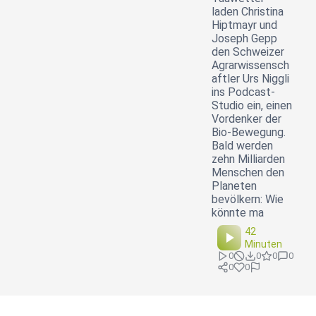
laden Christina
Hiptmayr und
Joseph Gepp
den Schweizer
Agrarwissensch
aftler Urs Niggli
ins Podcast-
Studio ein, einen
Vordenker der
Bio-Bewegung.
Bald werden
zehn Milliarden
Menschen den
Planeten
bevölkern: Wie
könnte ma
42
Minuten
0
0
0
0
0
0