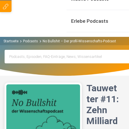
Erlebe Podcasts
Startseite
Podcasts
No Bullshit – Der profil-Wissenschafts-Podcast Podcas
Tauwet
ter #11:
Zehn
Milliard