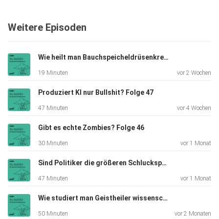
Aktuell führen wir eine HörerInnenumfrage zu unseren
Podcasts
Weitere Episoden
durch. Ihr Feedback hilft uns, unsere Podcasts noch besser
zu
machen! Die Beantwortung der Fragen dauert nicht länger
Wie heilt man Bauchspeicheldrüsenkrebs? Folge 48
als
19 Minuten
vor 2 Wochen
5-10min, nehmen Sie hier schnell teil:
https://www.riddle.com/showcase/324517/survey
Produziert KI nur Bullshit? Folge 47
47 Minuten
vor 4 Wochen
Melden Sie sich hier für den profil-Podcast-Newsletter an:
Gibt es echte Zombies? Folge 46
https://www.profil.at/newsletter
30 Minuten
vor 1 Monat
Sind Politiker die größeren Schluckspechte? Folge 45
Haben Sie schon ein profil-Abo? Testen Sie 4 Print- und
47 Minuten
vor 1 Monat
Digitalausgaben in Kombination – kostenfrei und
Wie studiert man Geistheiler wissenschaftlich? Folge 44
unverbindlich.
https://angebote.profil.at/abobestellung/login/27
50 Minuten
vor 2 Monaten