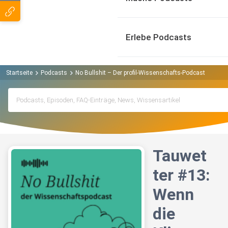
Erlebe Podcasts
Startseite
Podcasts
No Bullshit – Der profil-Wissenschafts-Podcast Podcas
Tauwet
ter #13:
Wenn
die