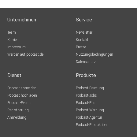
Unternehmen
Service
Team
Newsletter
Karriere
Kontakt
Impressum
Presse
Werben auf podcast.de
Nutzungsbedingungen
Datenschutz
Dienst
Produkte
Podcast anmelden
Podcast-Beratung
Podcast hochladen
Podcast-Jobs
Podcast-Events
Podcast-Push
Registrierung
Podcast-Werbung
Anmeldung
Podcast-Agentur
Podcast-Produktion