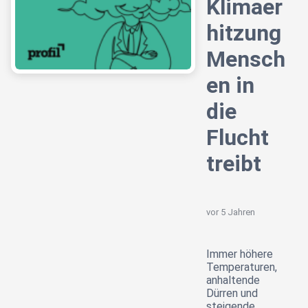
Klimaer
hitzung
Mensch
en in
die
Flucht
treibt
vor 5 Jahren
Immer höhere
Temperaturen,
anhaltende
Dürren und
steigende