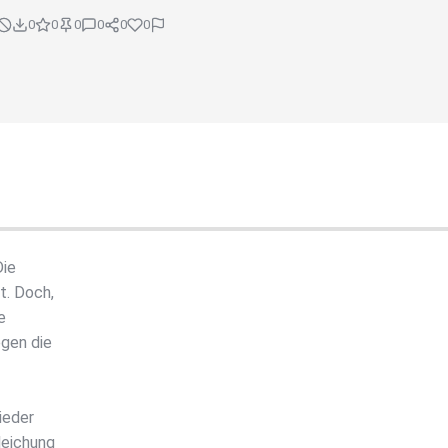
0
0
0
0
0
0
Die
t. Doch,
e
gen die
ieder
leichung