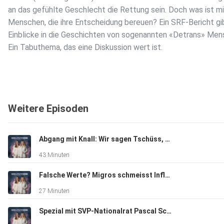
an das gefühlte Geschlecht die Rettung sein. Doch was ist m
Menschen, die ihre Entscheidung bereuen? Ein SRF-Bericht gi
Einblicke in die Geschichten von sogenannten «Detrans» Men
Ein Tabuthema, das eine Diskussion wert ist.
Weitere Episoden
Abgang mit Knall: Wir sagen Tschüss, Adieu und Danke!
43 Minuten
Falsche Werte? Migros schmeisst Influencer-Getränk wegen Asylkritik aus den Regalen
27 Minuten
Spezial mit SVP-Nationalrat Pascal Schmid: So konnte der kriminelle Kosovare in der Schweiz bleiben