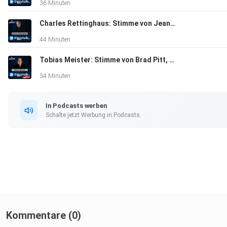
36 Minuten
Charles Rettinghaus: Stimme von Jean Claude Van Damme, Jamie Foxx. | Diggytalk #127
Folgt uns gerne auf Instagram unter www.instagram.com/dig
44 Minuten
Tobias Meister: Stimme von Brad Pitt, Robert Downey Jr., Die drei ??? (Victor Hugenay) | Diggytalk #126
34 Minuten
In Podcasts werben
E-Mail: kontakt@diggytalk.de
Schalte jetzt Werbung in Podcasts.
Besucht uns auf www.diggytalk.de für weitere Informationen
zum Podcast und regelmäßigem Content aus den Bereichen H
Synchron und Film.
Kommentare (0)