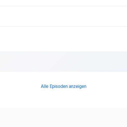
gytalk/
Alle Episoden anzeigen
örspiel,