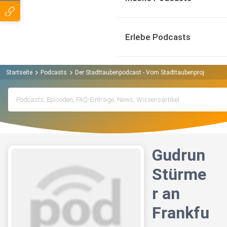
Erlebe Podcasts
Startseite
Podcasts
Der Stadttaubenpodcast - Vom Stadttaubenprojekt Fran
Gudrun
Stürme
r an
Frankfu