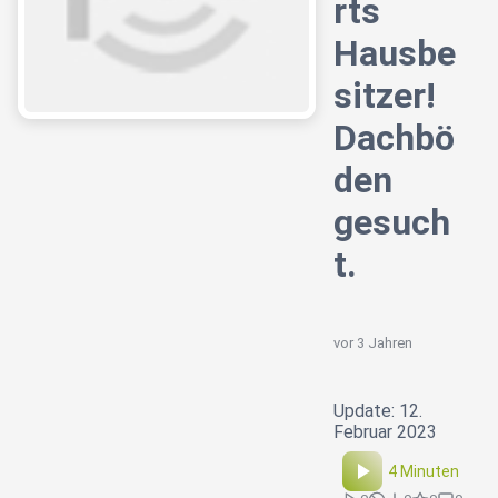
rts
Hausbe
sitzer!
Dachbö
den
gesuch
t.
vor 3 Jahren
Update: 12.
Februar 2023
4 Minuten