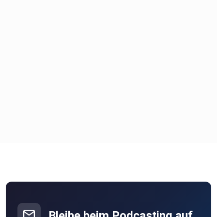
(https://www.change.org/p/stoppen-sie-die-sofortige-
räumung-der-stadttaubenhäuser-in-frankfurt)
gegen die Schließung von zwei langjährigen Taubenhäusern,
die
über 600 Tauben ab Mitte Februar obdachlos machen
würden, müssten
diese für den Menschen unsichtbaren Rückzugsorte
tatsächlich
ersatzlos weichen. - Hoffentlich kann das verhindert
werden.
Wird sich die AGB Holding für weitere Gespräche offen
zeigen,
umso mehr Öffentlichkeit danach verlangt?
Bleibe beim Podcasting auf