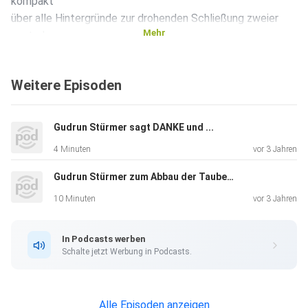
kompakt
über alle Hintergründe zur drohenden Schließung zweier
Mehr
zentraler,
wichtiger Taubenhäuser an der Konstabler Wache und
Hauptwache in
Weitere Episoden
Frankfurt am Main, wo die Behausung keinen Menschen
stört - außer
die AGB Holding. Warum?
Gudrun Stürmer sagt DANKE und ...
4 Minuten
vor 3 Jahren
Bisher dienen Taubenhäuser dazu, die Taubenpopulation
Gudrun Stürmer zum Abbau der Taubenhäuser und der Perspektiven
auf
10 Minuten
vor 3 Jahren
Frankfurts Straßen nach Tierschutz-Richtlinien zu
reduzieren
In Podcasts werben
(Gipseier werden in Taubenhäusern ausgetauscht).
Schalte jetzt Werbung in Podcasts.
Doch es ist eine kurzsichtige Entscheidung, Taubenhäuser
Alle Episoden anzeigen