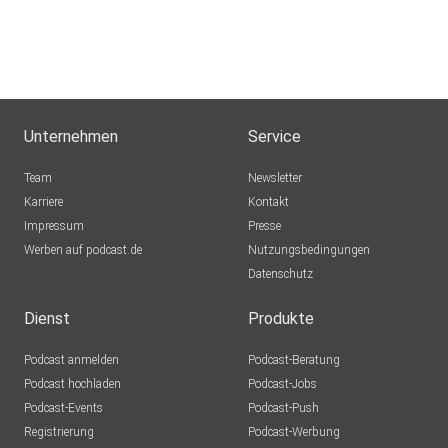
Unternehmen
Service
Team
Newsletter
Karriere
Kontakt
Impressum
Presse
Werben auf podcast.de
Nutzungsbedingungen
Datenschutz
Dienst
Produkte
Podcast anmelden
Podcast-Beratung
Podcast hochladen
Podcast-Jobs
Podcast-Events
Podcast-Push
Registrierung
Podcast-Werbung