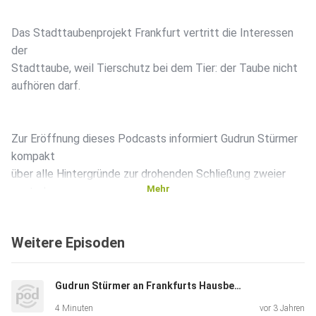
Das Stadttaubenprojekt Frankfurt vertritt die Interessen
der
Stadttaube, weil Tierschutz bei dem Tier: der Taube nicht
aufhören darf.
Zur Eröffnung dieses Podcasts informiert Gudrun Stürmer
kompakt
über alle Hintergründe zur drohenden Schließung zweier
Mehr
zentraler,
wichtiger Taubenhäuser an der Konstabler Wache und
Hauptwache in
Weitere Episoden
Frankfurt am Main, wo die Behausung keinen Menschen
stört - außer
die AGB Holding. Warum?
Gudrun Stürmer an Frankfurts Hausbesitzer! Dachböden gesucht.
4 Minuten
vor 3 Jahren