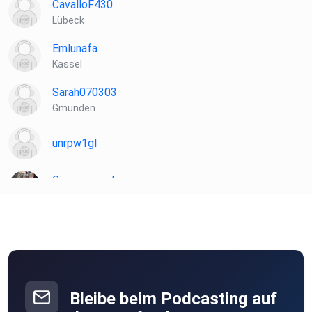
CavalloF430
Lübeck
Emlunafa
Kassel
Sarah070303
Gmunden
unrpw1gl
Cinnemongirl
Aachen
Bleibe beim Podcasting auf