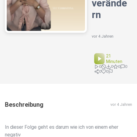
verände
rn
vor 4 Jahren
21
Minuten
0
0
0
0
0
0
Beschreibung
vor 4 Jahren
In dieser Folge geht es darum wie ich von einem eher
negativ