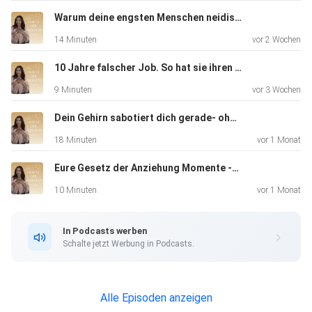
Warum deine engsten Menschen neidisch werden, wenn du wächst- und was das über dich sagt
14 Minuten
vor 2 Wochen
10 Jahre falscher Job. So hat sie ihren Traumjob manifestiert- ihre Geschichte
9 Minuten
vor 3 Wochen
Dein Gehirn sabotiert dich gerade- ohne, dass du es merkst
18 Minuten
vor 1 Monat
Eure Gesetz der Anziehung Momente -und was das Greator-Festival mich gelehrt hat
10 Minuten
vor 1 Monat
In Podcasts werben
Schalte jetzt Werbung in Podcasts.
Alle Episoden anzeigen