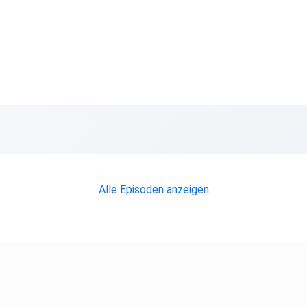
iesen
und
lt
tyle,
annst
Alle Episoden anzeigen