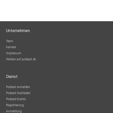
Unternehmen
Team
Karriere
Impressum
Werben auf podcast.de
Dienst
Podcast anmelden
Podcast hochladen
Podcast-Events
Registrierung
Anmeldung