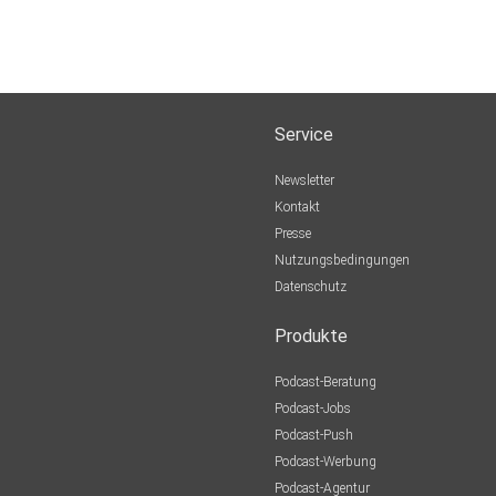
Service
Newsletter
Kontakt
Presse
Nutzungsbedingungen
Datenschutz
Produkte
Podcast-Beratung
Podcast-Jobs
Podcast-Push
Podcast-Werbung
Podcast-Agentur