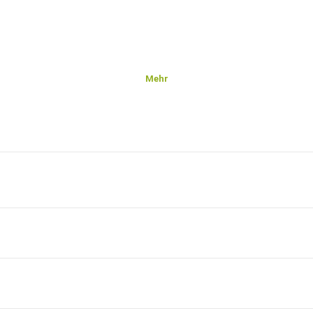
Mehr
m Code