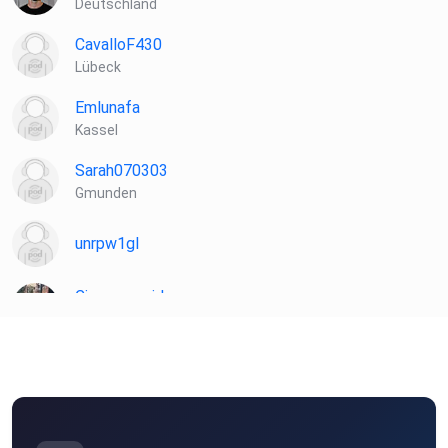
Deutschland
CavalloF430
Lübeck
Emlunafa
Kassel
Sarah070303
Gmunden
unrpw1gl
Cinnemongirl
Aachen