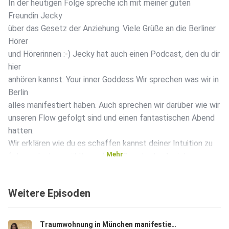
In der heutigen Folge spreche ich mit meiner guten
Freundin Jecky
über das Gesetz der Anziehung. Viele Grüße an die Berliner
Hörer
und Hörerinnen :-) Jecky hat auch einen Podcast, den du dir
hier
anhören kannst: Your inner Goddess Wir sprechen was wir in
Berlin
alles manifestiert haben. Auch sprechen wir darüber wie wir
unseren Flow gefolgt sind und einen fantastischen Abend
hatten.
Wir erklären wie du es schaffen kannst deiner Intuition zu
Mehr
folgen. Jecky erzählt von ihrem Gesetz der Anziehung
Moment in
Barcelona. Auch sprechen wir darüber wie du lernen kannst
Weitere Episoden
schnelle Entscheidungen zu treffen. Wieso ist es so
unfassbar
wichtig bereits im Kleinen damit zu beginnen? Wir sprechen
Traumwohnung in München manifestiert -ihre Geschichte und wie sie es gemacht hat