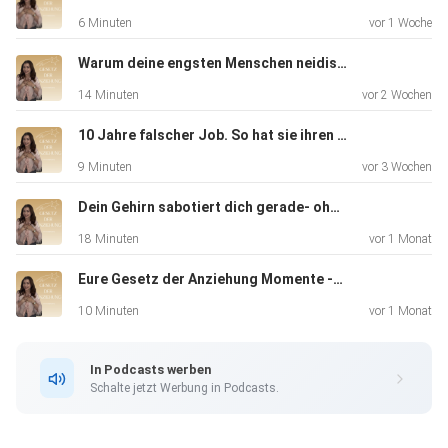
über
6 Minuten
vor 1 Woche
das folgende Buch: https://amzn.to/44Bb1wf
Warum deine engsten Menschen neidisch werden, wenn du wächst- und was das über dich sagt
14 Minuten
vor 2 Wochen
Kontakt: Instagram: gesetzderanziehungpodcast
E-Mail: gesetzderanziehungpodcast@gmx.de Tiktok:
10 Jahre falscher Job. So hat sie ihren Traumjob manifestiert- ihre Geschichte
gesetzderanziehungp
9 Minuten
vor 3 Wochen
Dein Gehirn sabotiert dich gerade- ohne, dass du es merkst
18 Minuten
vor 1 Monat
Eure Gesetz der Anziehung Momente -und was das Greator-Festival mich gelehrt hat
10 Minuten
vor 1 Monat
In Podcasts werben
Schalte jetzt Werbung in Podcasts.