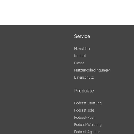
Service
Newsletter
Kontakt
Presse
Nutzungsbedingungen
Datenschutz
Produkte
Podcast-Beratung
Podcast-Jobs
Podcast-Push
Podcast-Werbung
Podcast-Agentur