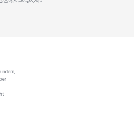
0
0
0
0
0
undern,
ber
ht