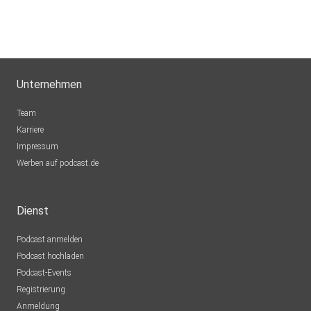
Unternehmen
Team
Karriere
Impressum
Werben auf podcast.de
Dienst
Podcast anmelden
Podcast hochladen
Podcast-Events
Registrierung
Anmeldung