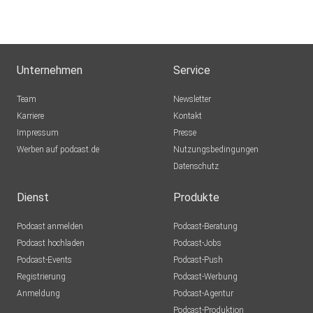
Unternehmen
Service
Team
Newsletter
Karriere
Kontakt
Impressum
Presse
Werben auf podcast.de
Nutzungsbedingungen
Datenschutz
Dienst
Produkte
Podcast anmelden
Podcast-Beratung
Podcast hochladen
Podcast-Jobs
Podcast-Events
Podcast-Push
Registrierung
Podcast-Werbung
Anmeldung
Podcast-Agentur
Podcast-Produktion