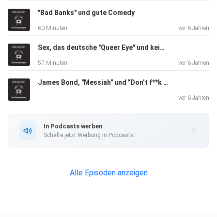
Trash einfach
"Bad Banks" und gute Comedy
mal unironisch gut finden darf. Apropos Trash: Die neue
60 Minuten
vor 6 Jahren
Staffel der
Grimmepreis-Show "Catch" auf Sat1 lief an. Passmann hat
Sex, das deutsche "Queer Eye" und keine Heidi Klum
die leider
57 Minuten
vor 6 Jahren
verpasst (wichtige Termine und keine Lust), Kalle nutzt die
James Bond, "Messiah" und "Don’t f**k with cats"
Chance
aber, um im Podcast endlich mal von seinen eigenen
vor 6 Jahren
zahlreichen
Erfolgen im Fangen zu sprechen.
In Podcasts werben
Schalte jetzt Werbung in Podcasts.
Alle Episoden anzeigen