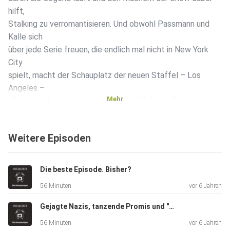
hilft,
Stalking zu verromantisieren. Und obwohl Passmann und
Kalle sich
über jede Serie freuen, die endlich mal nicht in New York
City
spielt, macht der Schauplatz der neuen Staffel – Los
Angeles –
Mehr
alles irgendwie noch viel schlimmer. Wichtige Frage
außerdem: Wieso
hat Netflix für die Produktion der Serie "The Witcher" nicht
Weitere Episoden
mehr
Geld locker gemacht? Offenbar reichte das Budget nur aus
für ein
Die beste Episode. Bisher?
einziges Waldstück und einen Holzverschlag, vor dem die
56 Minuten
vor 6 Jahren
Schauspieler die, nun ja, "Dialoge" aufsagen müssen.
Passmann hat
Gejagte Nazis, tanzende Promis und "Wetten, dass...?"
"The Witcher" nicht begriffen, Kalle spricht sich für einen
56 Minuten
vor 6 Jahren
angstfreien Raum im Internet aus, in dem man solchen