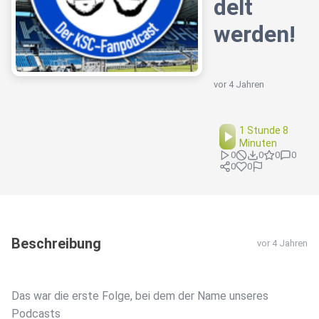
delt
werden!
vor 4 Jahren
1 Stunde 8
Minuten
0
0
0
0
0
0
Beschreibung
vor 4 Jahren
Das war die erste Folge, bei dem der Name unseres
Podcasts