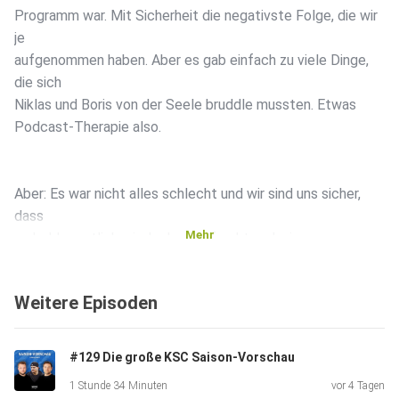
Programm war. Mit Sicherheit die negativste Folge, die wir
je
aufgenommen haben. Aber es gab einfach zu viele Dinge,
die sich
Niklas und Boris von der Seele bruddle mussten. Etwas
Podcast-Therapie also.
Aber: Es war nicht alles schlecht und wir sind uns sicher,
dass
Mehr
es bald sportlich wieder bergauf geht und wir uns
spätestens im
neuen Jahr stabilisieren werden. Viel Spaß beim Hören!
Weitere Episoden
Niklas & Boris
#129 Die große KSC Saison-Vorschau
1 Stunde 34 Minuten
vor 4 Tagen