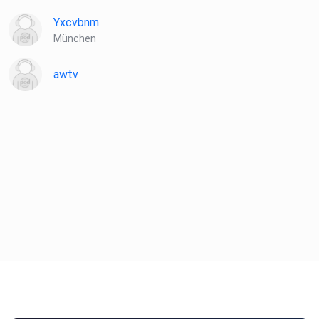
Yxcvbnm
München
awtv