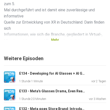
zum 5.
Mal durchgeführt und ist damit eine zuverlässige und
informative
Quelle zur Entwicklung von XR in Deutschland. Darin finden
sich
Informationen, wie sich die Branche, gegliedert in Virtual-,
Mehr
Mixed-, und Augmented Reality entwickelt hat, wie sie sich
in
Corona-Zeiten geschlagen hat und was sie gerade aus dem
Weitere Episoden
Metaverse
Hype macht. Als technologische Basis für die
Weiterentwcklung des
E134 - Developing for AI Glasses + AI Glasses News with Christoph Spinger from Telekom MMS
Internets zu einem Metaverse-Netzwerk ist sie für diesen
1 Stunde 1 Minute
vor 2 Tagen
Podcast
super spannend, und darum freue ich mich, dass ich euch
E133 - Meta's Glasses Drama, Even Realities Hits Unicorn Status & UBTECH's Creepy Companion
diese Folge
1 Stunde 20 Minuten
vor 3 Wochen
exklusiv zur Veröffentlichung der Studie anbieten kann.
E132 - Meta goes Store Brand: Introducing Meta Glasses