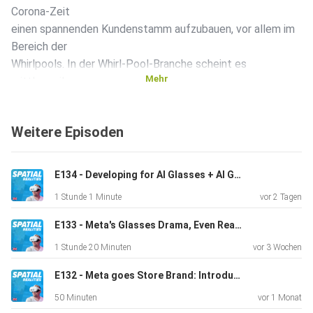
Corona-Zeit
einen spannenden Kundenstamm aufzubauen, vor allem im
Bereich der
Whirlpools. In der Whirl-Pool-Branche scheint es
Mehr
mittlerweile
völlig klar zu sein, dass man ein 3D-Modell seiner Produkte
von
Weitere Episoden
Mazing auf der Webseite hat. Wie sie das geschafft haben
da zum
Quasi-Standard zu werden, erklärt Manuel. Außerdem
E134 - Developing for AI Glasses + AI Glasses News with Christoph Spinger from Telekom MMS
schauen wir uns
1 Stunde 1 Minute
vor 2 Tagen
das Thema Amazon AR View an, an dem Amazon ja Stück
für Stück
E133 - Meta's Glasses Drama, Even Realities Hits Unicorn Status & UBTECH's Creepy Companion
weiter arbeitet. Erst vor kurzem habe ich auf Instagram
1 Stunde 20 Minuten
vor 3 Wochen
eine Story
von Richard Gutjahr gesehen, der das einmal anhand von
E132 - Meta goes Store Brand: Introducing Meta Glasses
Schuhen
50 Minuten
vor 1 Monat
demonstriert hat. Amazon AR View ist jetzt eigentlich