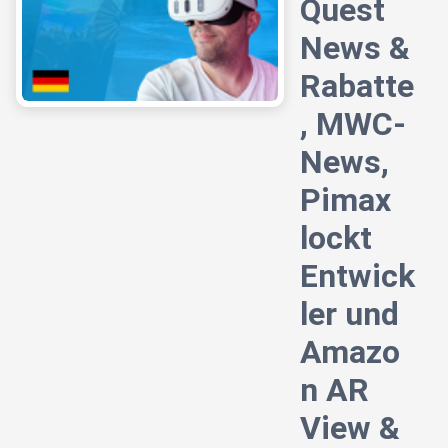
Quest
News &
Rabatte
, MWC-
News,
Pimax
lockt
Entwick
ler und
Amazo
n AR
View &