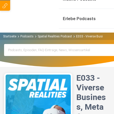
Erlebe Podcasts
Startseite
Podcasts
Spatial Realities Podcast
E033 - Viverse Business, 
E033 -
Viverse
Busines
s, Meta