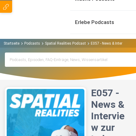
Erlebe Podcasts
Startseite
Podcasts
Spatial Realities Podcast
E057 - News & Interview zu
E057 -
News &
Intervie
w zur