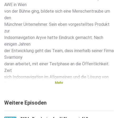
AWE in Wien
von der Bühne ging, bildete sich eine Menschentraube um
den
Münchner Unternehmer. Sein eben vorgestelltes Produkt
zur
Indoornavigation Aryve hatte Eindruck gemacht. Nach
einigen Jahren
der Entwicklung geht das Team, dass innerhalb seiner Firma
Svarmony
daran arbeitet, mit einer Testphase an die Öffentlichkeit.
Zeit
sich Indoornavigation im Allgemeinen und die Lösung von
Mehr
Svarmony im
Detail anzuschauen. Sascha hat aber nicht nur spannendes
zu
Weitere Episoden
aktuellen Projekten zu erzählen. Als Mitarbeiter von Metaio
teilt
er mit uns seine Erfahrungen zur Übernahme durch Apple.