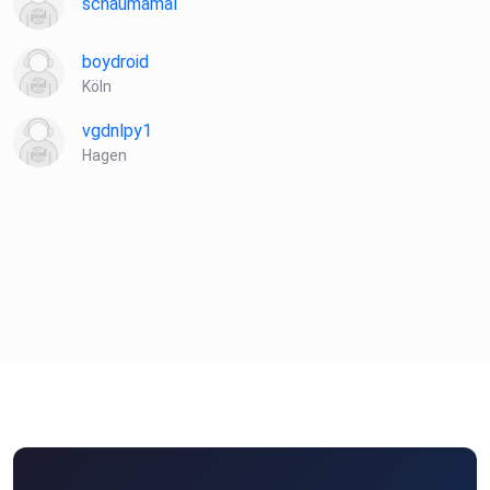
schaumamal
boydroid
Köln
vgdnlpy1
Hagen