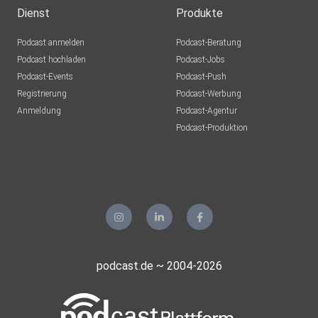
https://www.focus.de/politik/deutschland/der-fall-tobias-
Dienst
Produkte
der-boese-onkel-war-ein-phantom_aid_143869.html
Podcast anmelden
Podcast-Beratung
Podcast hochladen
Podcast-Jobs
Podcast-Events
Podcast-Push
Buchempfehlung: Wiese, Annegret (1996): Mütter, die
Registrierung
Podcast-Werbung
töten:
Anmeldung
Podcast-Agentur
Psychoanalytische Erkentnisse und forensische Wahrheit
Podcast-Produktion
podcast.de ~ 2004-2026