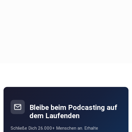
muell-art-5080209
https://unschlagbar-ev.de/tobias/
https://www.focus.de/politik/deutschland/der-fall-tobias-
der-boese-onkel-war-ein-phantom_aid_143869.html
https://www.spiegel.de/spiegel/print/d-13684226.html
https://taz.de/!1563280/
Bleibe beim Podcasting auf
dem Laufenden
https://bytabo.de/blog/five-facts-die-bamberg-cool-und-
lebenswert-machen/
Schließe Dich 26.000+ Menschen an. Erhalte