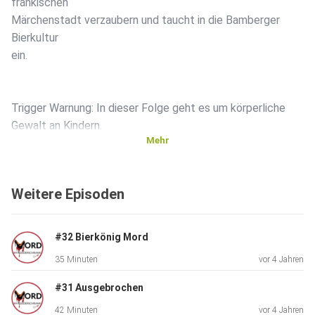
fränkischen
Märchenstadt verzaubern und taucht in die Bamberger
Bierkultur
ein.
Trigger Warnung: In dieser Folge geht es um körperliche
Gewalt an Kindern.
Mehr
05 August 1993, Bamberg: Ein kleiner Junge wird mitten in
Weitere Episoden
Bambergs Innenstadt entführt. Ganz Deutschland ist
betroffen und
fiebert mit der kleinen Familie mit, dass ihr Sohn schnell
#32 Bierkönig Mord
Nachhause kommt. Doch welches grausame Geheimnis
35 Minuten
vor 4 Jahren
steckt wirklich
hinter der vermeintlichen Entführung? Die erschütternde
#31 Ausgebrochen
Wahrheit
42 Minuten
vor 4 Jahren