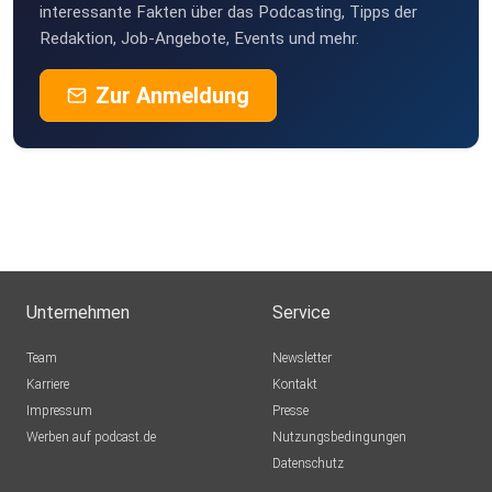
interessante Fakten über das Podcasting, Tipps der
Redaktion, Job-Angebote, Events und mehr.
https://www.bamberg.info/bier/
Zur Anmeldung
https://books.google.de/books?
hl=de&lr=&id=8uV2DwAAQBAJ&oi=fnd&pg=PA41&dq=war
um+t%C3%B6ten+M%C3%BCtter+ihre+Kinder&ots=-5zG9
9ehZ1&sig=XDyax-
kehNDVPEJxXSTMbleSsFw#v=onepage&q=warum%20t%
C3%B6ten%20M%C3%BCtter%20ihre%20Kinder&f=false
Unternehmen
Service
Team
Newsletter
http://www.frauengewalt.fall.vn/Kindesmorde/KM_2003/2
Karriere
Kontakt
003-00-
Impressum
Presse
00_Uni_Bonn_Welche_Mutter_toten_ihre_Kinder.pdf?i=1
Werben auf podcast.de
Nutzungsbedingungen
Datenschutz