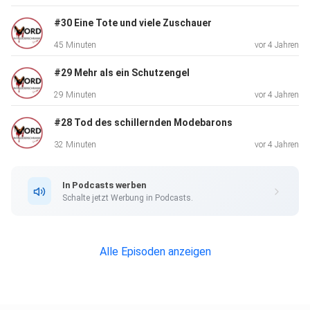
sorgt nicht nur bei den Bambergern auch noch 27 Jahre
nach der
#30 Eine Tote und viele Zuschauer
Tat für Entsetzen.
45 Minuten
vor 4 Jahren
#29 Mehr als ein Schutzengel
In dieser Folge sprechen Jördis und Pia über die
29 Minuten
vor 4 Jahren
Hintergründe der
#28 Tod des schillernden Modebarons
Entführungsgeschichte und beschäftigen sich mit der
Frage, was
32 Minuten
vor 4 Jahren
Mütter dazu treibt ihr eigenes Kind zu töten.
In Podcasts werben
Schalte jetzt Werbung in Podcasts.
Außerdem erfahrt ihr etwas über die fränkische Tracht und
könnt
mit uns gemeinsam Pias Lieblings Bier aus Bamberg testen.
Alle Episoden anzeigen
Freut euch auf den Mord- und Modemittwoch!