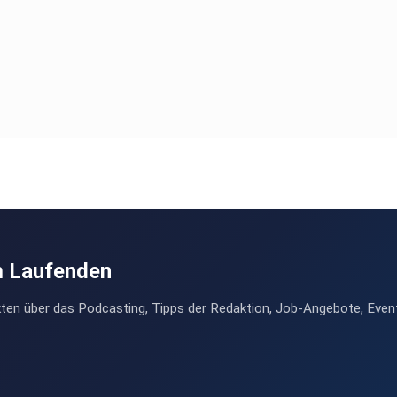
LKUx?si=q2t1cWSkTjKVydr3l10HpA
m Laufenden
ten über das Podcasting, Tipps der Redaktion, Job-Angebote, Even