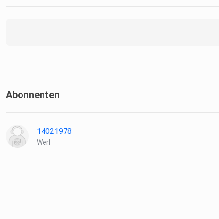
Softair: Wann greift das Waffengesetz? - Waffenrecht 2021
(bussgeldkatalog.net)
Waffenbesitzkarte: Regeln bei Waffenbesitz - Waffenrecht 
(bussgeldkatalog.net)
Abonnenten
Anscheinswaffen gemäß § 42a WaffG - Waffenrecht 2021
(bussgeldkatalog.net)
14021978
Werl
Winnenden-Prozess: Die zweite Schuld des Jörg K. am Amokl
WELT
Computerspiele und Amoklauf: Die Verzweiflung hinter der W