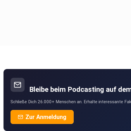
(aerzteblatt.de)
Amokläufe: Schulen besser schützen - BMBF
https://open.spotify.com/episode/2kHnM1y9760SwWnxyW
Bleibe beim Podcasting auf de
Schließe Dich 26.000+ Menschen an. Erhalte interessante Fak
Zur Anmeldung