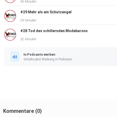
45 Minuten
#29 Mehr als ein Schutzengel
Winnenden-Prozess - Vater wegen fahrlässiger Tötung schuld
29 Minuten
Panorama - SZ.de (sueddeutsche.de)
#28 Tod des schillernden Modebarons
32 Minuten
Winnenden-Prozess: Die zweite Schuld des Jörg K. am Amokl
WELT
In Podcasts werben
Schalte jetzt Werbung in Podcasts.
Breckerfeld: Angedrohte Amoktat in Schule - Breckerfeld
(lokalkompass.de)
(2) Prozess: Vater des Amokläufers von Winnenden vor Gerich
Panorama - Gesellschaft - Tagesspiegel
Kommentare (0)