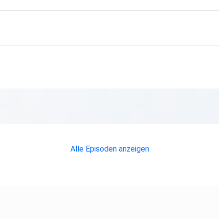
ig -
auf -
Alle Episoden anzeigen
t -