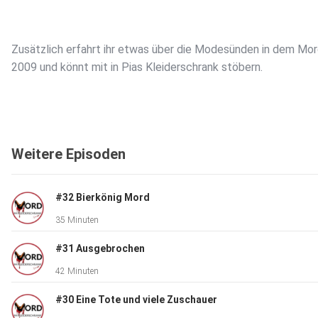
Zusätzlich erfahrt ihr etwas über die Modesünden in dem Mor
2009 und könnt mit in Pias Kleiderschrank stöbern.
Freut euch auf den Mord- und Modemittwoch!
Weitere Episoden
Quellen:
#32 Bierkönig Mord
35 Minuten
Landgericht Stuttgart - Urteil im Verfahren gegen den Vater 
Amokläufers von Winnenden und Wendlingen (justiz-bw.de)
#31 Ausgebrochen
42 Minuten
Amoklauf von Winnenden: Tim K.s Vater zu Bewährungsstrafe
#30 Eine Tote und viele Zuschauer
verurteilt - DER SPIEGEL