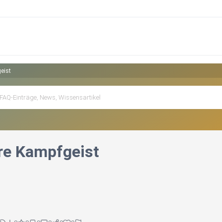
eist
re Kampfgeist