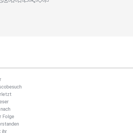
0
0
0
0
0
0
r
iscobesuch
rletzt
ieser
 nach
r Folge
erstanden
 ihr