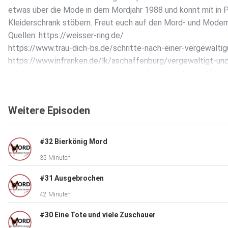
etwas über die Mode in dem Mordjahr 1988 und könnt mit in P
Kleiderschrank stöbern. Freut euch auf den Mord- und Mode
Quellen: https://weisser-ring.de/
https://www.trau-dich-bs.de/schritte-nach-einer-vergewalti
https://www.infranken.de/lk/aschaffenburg/vergewaltigt-und
https://www.abendzeitung-muenchen.de/bayern/aschaffenbur
https://www.swr.de/swr2/wissen/article-swr-12456.html
https://www.mainpost.de/regional/main-spessart/aschaffenbu
Weitere Episoden
https://de.statista.com/statistik/daten/studie/1099780/um
#32 Bierkönig Mord
35 Minuten
#31 Ausgebrochen
42 Minuten
#30 Eine Tote und viele Zuschauer