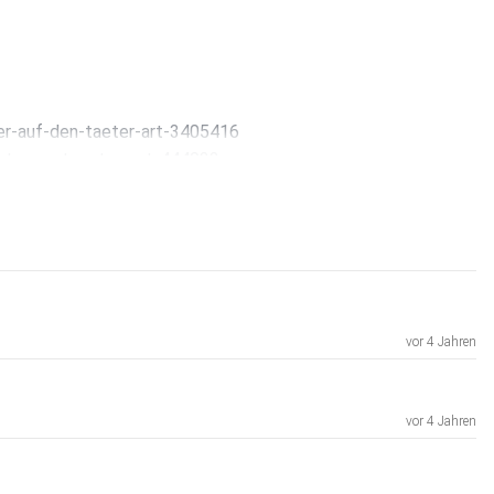
ter-auf-den-taeter-art-3405416
cht-verantworten-art-444033
vor 4 Jahren
vor 4 Jahren