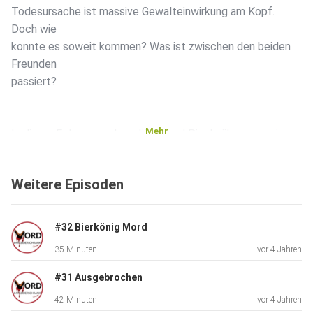
Todesursache ist massive Gewalteinwirkung am Kopf.
Doch wie
konnte es soweit kommen? Was ist zwischen den beiden
Freunden
passiert?
Mehr
In dieser Folge sprechen Jördis und Pia darüber, was ein
Kind
dazu treiben kann einen Mord zu begehen, wie selten
Weitere Episoden
dieses
Phänomen ist und welche Strafen diesen Kinder droht.
#32 Bierkönig Mord
35 Minuten
vor 4 Jahren
Zusätzlich erfahrt ihr etwas über die Mode in dem Mordjahr
2016
#31 Ausgebrochen
und könnt mit in Pias Kleiderschrank stöbern.
42 Minuten
vor 4 Jahren