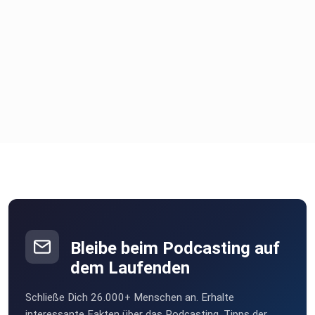
Getöter 13-Jähriger in Bad Schmiedeberg: Ermittlungen
zum Mord an
Fabian eingestellt | Kölner Stadt-Anzeiger (ksta.de)
Tödliches Drama in Bad Schmiedeberg: Wird der 13-jährige
Täter
bestraft? - n-tv.de
Tötungsdelikt in Bad Schmiedeberg: Warum Kinder unter
14 Jahren
strafunmündig sind | STERN.de
Bleibe beim Podcasting auf
dem Laufenden
Schließe Dich 26.000+ Menschen an. Erhalte
interessante Fakten über das Podcasting, Tipps der