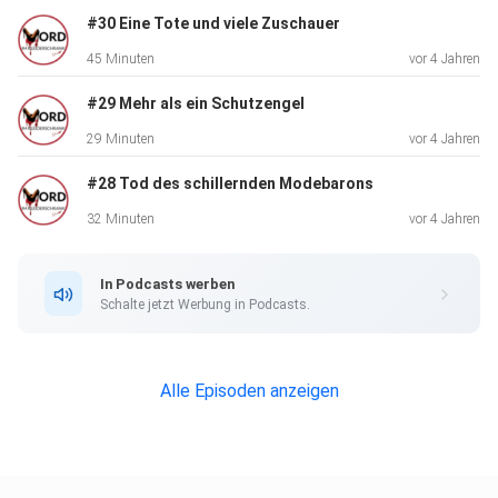
#30 Eine Tote und viele Zuschauer
Freut euch auf den Mord- und Modemittwoch!
45 Minuten
vor 4 Jahren
#29 Mehr als ein Schutzengel
Quellen:
29 Minuten
vor 4 Jahren
#28 Tod des schillernden Modebarons
Bad Schmiedeberg: Wenn Kinder andere Kinder töten -
32 Minuten
vor 4 Jahren
WELT
In Podcasts werben
Schalte jetzt Werbung in Podcasts.
Toter Schüler in Bad Schmiedeberg: Hätte die Gewalttat
an
13-Jährigem verhindert werden können? (mz.de)
Alle Episoden anzeigen
Fall Fabian: Fünf Fakten zum toten Jungen (13) in Bad
Schmiedeberg | Express.de