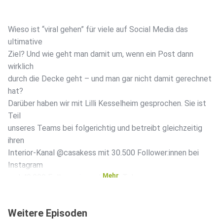
Wieso ist “viral gehen” für viele auf Social Media das
ultimative
Ziel? Und wie geht man damit um, wenn ein Post dann
wirklich
durch die Decke geht – und man gar nicht damit gerechnet
hat?
Darüber haben wir mit Lilli Kesselheim gesprochen. Sie ist
Teil
unseres Teams bei folgerichtig und betreibt gleichzeitig
ihren
Interior-Kanal @casakess mit 30.500 Follower:innen bei
Instagram
Mehr
und 40.000 Follower:innen bei TikTok.
Weitere Episoden