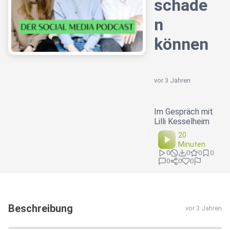
schade
n
können
vor 3 Jahren
Im Gespräch mit
Lilli Kesselheim
20
Minuten
0
0
0
0
0
0
0
Beschreibung
vor 3 Jahren