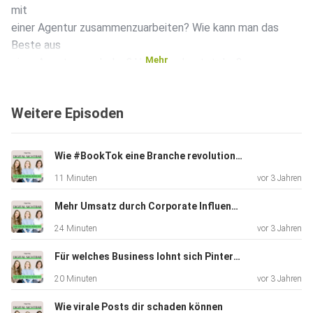
mit
einer Agentur zusammenzuarbeiten? Wie kann man das
Beste aus
Mehr
einer Agentur rausholen? Und: Was kostet das?
Weitere Episoden
Wie #BookTok eine Branche revolutioniert
11 Minuten
vor 3 Jahren
Mehr Umsatz durch Corporate Influencer?
24 Minuten
vor 3 Jahren
Für welches Business lohnt sich Pinterest noch?
20 Minuten
vor 3 Jahren
Wie virale Posts dir schaden können