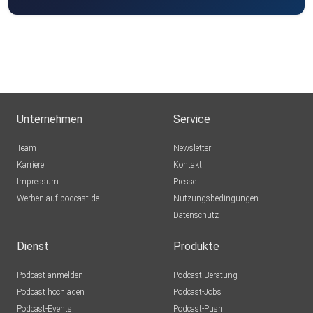
Unternehmen
Service
Team
Newsletter
Karriere
Kontakt
Impressum
Presse
Werben auf podcast.de
Nutzungsbedingungen
Datenschutz
Dienst
Produkte
Podcast anmelden
Podcast-Beratung
Podcast hochladen
Podcast-Jobs
Podcast-Events
Podcast-Push