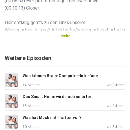
(00:06:53) Hier pitcht der algo irgendwie down
(00:10:13) Closer
Hier entlang geht’s zu den Links unserer
Werbepartner: https://detektor.fm/werbepartner/Fortschri
Mehr
tt
️ Artikel zum Nachlesen:
https://detektor.fm/wissen/fortschritt-akku-mythen
Weitere Episoden
Was können Brain-Computer-Interfaces?
14 Minuten
vor 3 Jahren
Das Smart Home wird noch smarter
15 Minuten
vor 3 Jahren
Was hat Musk mit Twitter vor?
10 Minuten
vor 3 Jahren