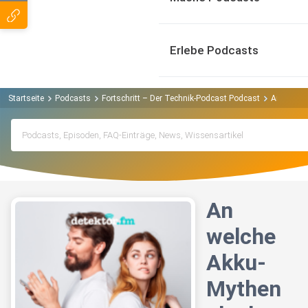
Erlebe Podcasts
Startseite
Podcasts
Fortschritt – Der Technik-Podcast Podcast
An welche
An
welche
Akku-
Mythen