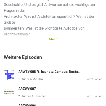
Geschichte. Und es gibt Antworten auf die wichtigsten
Fragen in der
Architektur: Was ist Architektur eigentlich? Wer ist der
größte
Baumeister? Was ist die wichtigste Aufgabe von
Architektinnen?
Mehr
Warum brauchen Architekten Brillen? Warum hängen alle
immer in der
Küche ab, obwohl das Wohnzimmer viel größer ist?
Weitere Episoden
ARWZ#008 ft. baunetz Campus: Bestand der Dinge, Summer School
1 Stunde 6 Minuten
vor 2 Jahren
ARZW#007
2 Stunden 46 Minuten
vor 5 Jahren
ARZW#006