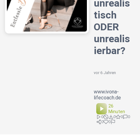
unrealis
tisch
ODER
unrealis
ierbar?️
vor 6 Jahren
www.ivona-
lifecoach.de
26
Minuten
0
0
0
0
0
0