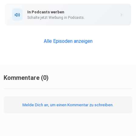
https://ivona-lifecoach.de/dein-privates-
beratungsgespraech Kontakt
In Podcasts werben
info@ivona-lifecoach.de ️ Homepage https://www.ivona-
Schalte jetzt Werbung in Podcasts.
lifecoach.de/
Facebook
https://www.facebook.com/lifecoachfuerfrauen/
Alle Episoden anzeigen
Instagram
https://www.instagram.com/ivona_subaric/ Youtube
https://www.youtube.com/channel/UCtrHu10F1skwrx__7I
gBH1Q Ich freue
mich auf Dich Deine Ivona
Kommentare (0)
Melde Dich an, um einen Kommentar zu schreiben.