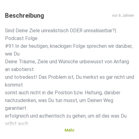
Beschreibung
vor 6 Jahren
Sind Deine Ziele unrealistisch ODER unrealisierbar?️|
Podcast Folge
#91 In der heutigen, knackigen Folge sprechen wir darüber,
wie Du
Deine Träume, Ziele und Wünsche unbewusst von Anfang
an sabotierst
und totredest! Das Problem ist, Du merkst es gar nicht und
kommst
somit auch nicht in die Position bzw. Haltung, darüber
nachzudenken, was Du tun musst, um Deinen Weg
garantiert
erfolgreich und authentisch zu gehen, um all das was Du
willst auch
Mehr
wirklich zu bekommen! Kleiner Tipp: Dein Umfeld und die