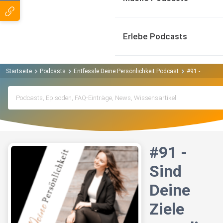
Erlebe Podcasts
Startseite
Podcasts
Entfessle Deine Persönlichkeit Podcast
#91 - Sind De
#91 -
Sind
Deine
Ziele