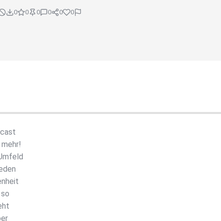
0
0
0
0
0
0
dcast
 mehr!
 Umfeld
ieden
enheit
 so
eht
ber