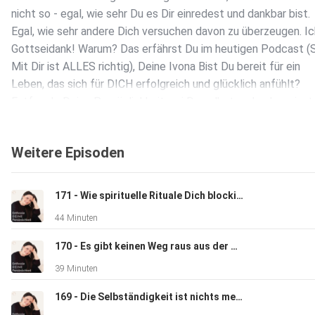
nicht so - egal, wie sehr Du es Dir einredest und dankbar bist.
Egal, wie sehr andere Dich versuchen davon zu überzeugen. Ic
Gottseidank! Warum? Das erfährst Du im heutigen Podcast (S
Mit Dir ist ALLES richtig), Deine Ivona ️Bist Du bereit für ein
Leben, das sich für DICH erfolgreich und glücklich anfühlt?
Entfessle Deine Persönlichkeit, sei Du selbst und gehe priva
beruflich Deinen EIGENEN Weg - für ein erfolgreiches Leben, 
DIR passt! Bewerbe Dich JETZT für DEIN persönliches
Weitere Episoden
Entfesslungsgespräch mit mir und lebe als starke, selbstbe
Frau authentisch, erfolgreich UND glücklich - Egal, was ander
sagen oder denken! Hier geht es zur Bewerbung:
171 - Wie spirituelle Rituale Dich blockieren (ohne es zu merken)
https://ivona-lifecoach.de/dein-privates-beratungsgespraec
44 Minuten
info@ivona-lifecoach.de ️ Homepage https://www.ivona-lifec
Facebook https://www.facebook.com/lifecoachfuerfrauen/ 
170 - Es gibt keinen Weg raus aus der Matrix (Was Dir keiner sagt)
https://www.instagram.com/ivona_subaric/ Youtube
39 Minuten
https://www.youtube.com/channel/UCtrHu10F1skwrx__7IgB
mich auf Dich Deine Ivona
169 - Die Selbständigkeit ist nichts mehr für mich...