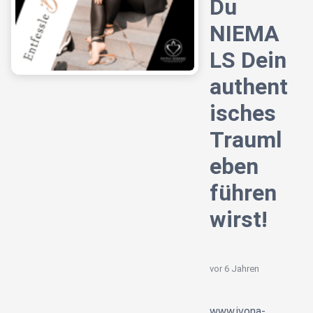
Du
NIEMA
LS Dein
authent
isches
Trauml
eben
führen
wirst!️
vor 6 Jahren
www.ivona-