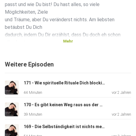
passt und wie Du bist! Du hast alles, so viele
Möglichkeiten, Ziele
und Träume, aber Du veränderst nichts. Am liebsten
betäubst Du Dich
dadurch, indem Du Dir erzählst, dass Du doch eh schon
Mehr
alles hast
und es Dir an nichts fehlt, denn es gibt genug Frauen da
draußen,
Weitere Episoden
die gerne mit Dir tauschen würden als erfolgreiche Frau.
Aber
Pustekuchen! Deine innere Stimme meldet sich immer
171 - Wie spirituelle Rituale Dich blockieren (ohne es zu merken)
wieder und hat
44 Minuten
vor 2 Jahren
was gegen Deine nette Story einzuwenden, auch wenn es
so schön
170 - Es gibt keinen Weg raus aus der Matrix (Was Dir keiner sagt)
bescheiden, dankbar und plausibel klingt. Lassen wir mal
39 Minuten
vor 2 Jahren
Deine
Selbstzweifel, Blockaden und Ängste hinsichtlich Deines
169 - Die Selbständigkeit ist nichts mehr für mich...
eigenen