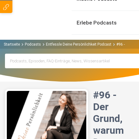
Erlebe Podcasts
Startseite
Podcasts
Entfessle Deine Persönlichkeit Podcast
#96 - Der Gr
#96 -
Der
Grund,
warum