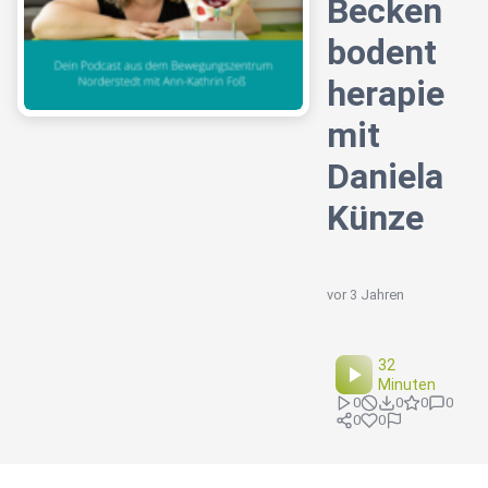
Becken
bodent
herapie
mit
Daniela
Künze
vor 3 Jahren
32
Minuten
0
0
0
0
0
0