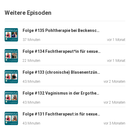
zu
Weitere Episoden
deiner Narbe verbessern können. Danielas Kurs findest du
hier:
https://daniela-kuenze.de/dive-deep-2. und hier geht es zu
Folge #135 Pohltherapie bei Beckenschmerzsyndrom mit Miriam Kock
ihrem
37 Minuten
vor 1 Monat
Newsletter http://tinyurl.com/Zu-Newsletter
Folge #134 Fachtherapeut*in für sexuelle Gesundheit werden- wie überzeuge ich meine*n Chef*in?
22 Minuten
vor 1 Monat
Folge #133 (chronische) Blasenentzündung und Vaginosen mit Jennifer Kühn
43 Minuten
vor 2 Monaten
Folge #132 Vaginismus in der Ergotherapie mit Katja Stolte
43 Minuten
vor 2 Monaten
Folge #131 Fachtherapeut:in für sexuelle Gesundheit - die Fortbildung
43 Minuten
vor 3 Monaten