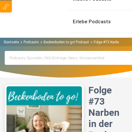
Erlebe Podcasts
Startseite
Podcasts
Beckenboden to go! Podcast
Folge #73 Narben in de
Folge
#73
Narben
in der