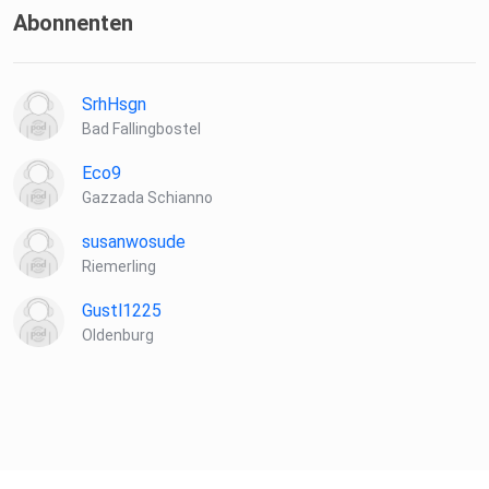
Abonnenten
SrhHsgn
Bad Fallingbostel
Eco9
Gazzada Schianno
susanwosude
Riemerling
Gustl1225
Oldenburg