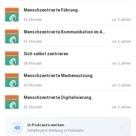
Menschzentrierte Führung
Wir bei interfacewerk können ehrlicherweise von uns sagen,
45 Minuten
vor 3 Jahren
dass
50% unserer Stellen insgesamt und auch 50% unserer
Menschzentrierte Kommunikation im Arbeitsalltag
leitenden
42 Minuten
vor 3 Jahren
Stellen mit Frauen besetzt sind. Auch unsere UX
Designerinnen
Sich selbst zentrieren
haben vermehrt einen technischen Hintergrund, wie
38 Minuten
vor 3 Jahren
Ingenieurwesen,
Informatik oder Elektrotechnik. Trotzdem sind wir eher die
Menschzentrierte Mediennutzung
Ausnahme, was eine solche Verteilung angeht und der
45 Minuten
vor 3 Jahren
Gender Gap in
Menschzentrierte Digitalisierung
technischen Berufen ist immer noch enorm.
52 Minuten
vor 3 Jahren
Katharina von Tech4Girls war bei uns zu Gast um das
In Podcasts werben
Thema zu
Schalte jetzt Werbung in Podcasts.