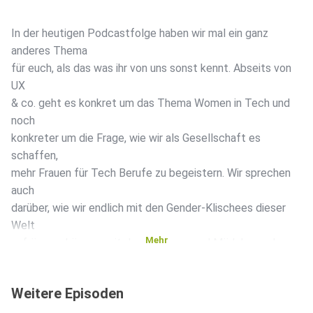
In der heutigen Podcastfolge haben wir mal ein ganz
anderes Thema
für euch, als das was ihr von uns sonst kennt. Abseits von
UX
& co. geht es konkret um das Thema Women in Tech und
noch
konkreter um die Frage, wie wir als Gesellschaft es
schaffen,
mehr Frauen für Tech Berufe zu begeistern. Wir sprechen
auch
darüber, wie wir endlich mit den Gender-Klischees dieser
Welt
Mehr
aufräumen können, mit denen Frauen und Mädchen schon
als Kinder
konfrontiert werden.
Weitere Episoden