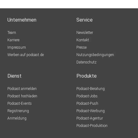
Unternehmen
Service
Team
Newsletter
Karriere
Kontakt
Impressum
Presse
Werben auf podcast.de
Nutzungsbedingungen
Datenschutz
Dienst
Produkte
Podcast anmelden
Podcast-Beratung
Podcast hochladen
Podcast-Jobs
Podcast-Events
Podcast-Push
Registrierung
Podcast-Werbung
Anmeldung
Podcast-Agentur
Podcast-Produktion