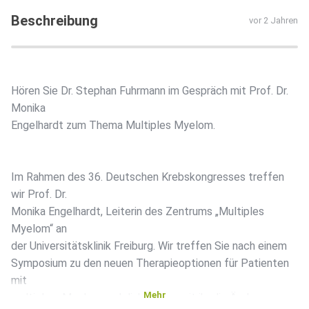
Beschreibung
vor 2 Jahren
Hören Sie Dr. Stephan Fuhrmann im Gespräch mit Prof. Dr.
Monika
Engelhardt zum Thema Multiples Myelom.
Im Rahmen des 36. Deutschen Krebskongresses treffen
wir Prof. Dr.
Monika Engelhardt, Leiterin des Zentrums „Multiples
Myelom“ an
der Universitätsklinik Freiburg. Wir treffen Sie nach einem
Symposium zu den neuen Therapieoptionen für Patienten
mit
Mehr
multiplem Myelom und diskutieren mit ihr die Änderungen