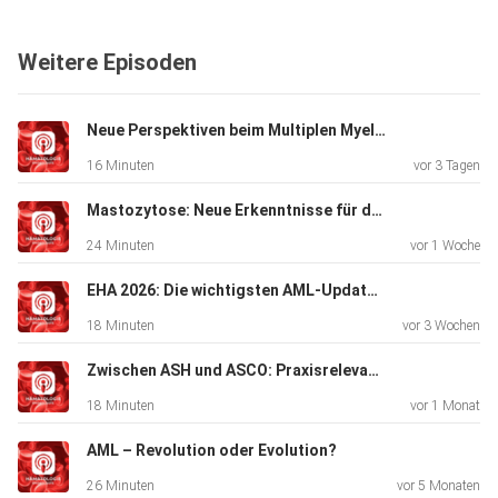
der
Therapielandschaft in der Erstlinie, Aspekte der
Weitere Episoden
Therapiesequenz
und Therapieauswahl im Rezidiv, sowie die Bedeutung der
zytogenetischen Risikostratifizierung und der minimalen
Neue Perspektiven beim Multiplen Myelom
Resterkrankung (MRD).
16 Minuten
vor 3 Tagen
Mastozytose: Neue Erkenntnisse für die Praxis
Besuchen Sie gerne unsere
24 Minuten
vor 1 Woche
Website, um mehr zu erfahren. Dort
finden Sie auch exklusive Folgen im DocCheck
EHA 2026: Die wichtigsten AML-Updates mit Prof. Dr. Lars Bullinger
geschützten
18 Minuten
vor 3 Wochen
Bereich. Außerdem finden Sie weitere Informationen zu
unserem Podcast.
Zwischen ASH und ASCO: Praxisrelevante Updates aus Lymphom, AML und Myelofibrose
18 Minuten
vor 1 Monat
AML – Revolution oder Evolution?
Hören Sie auch in die Onkologie Shortcasts, dem Podcast
zu
26 Minuten
vor 5 Monaten