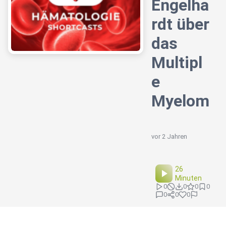
Engelha
rdt über
das
Multipl
e
Myelom
vor 2 Jahren
26
Minuten
0
0
0
0
0
0
0