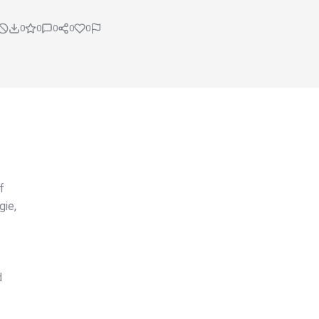
0
0
0
0
0
f
gie,
d