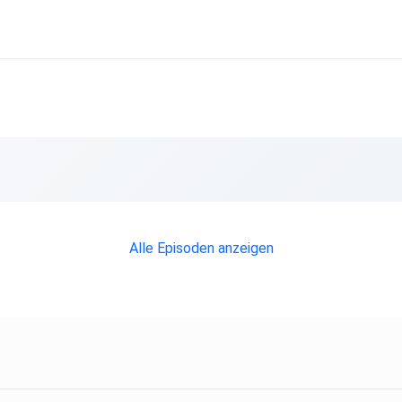
inik-ii-haematologieonkologie/links
e/detail#/
Alle Episoden anzeigen