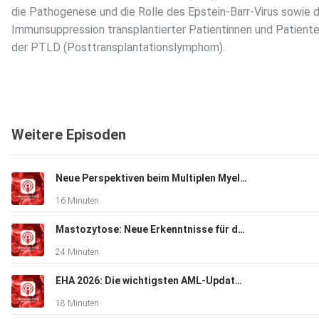
die Pathogenese und die Rolle des Epstein-Barr-Virus sowie 
Immunsuppression transplantierter Patientinnen und Patiente
der PTLD (Posttransplantationslymphom).
Die Unterschiede zwischen der Transplantation solider Organ
hämatopoietischer Blutstammzellen werden diskutiert und n
Weitere Episoden
vielversprechende Therapieoptionen aufgezeigt.
Neue Perspektiven beim Multiplen Myelom
Ein großes Anliegen der Experten ist das Einbringen von
16 Minuten
Patientinnen und Patienten in das PTLD-Register um in diese
seltenen Entität weitere Fortschritte zu erzielen.
Mastozytose: Neue Erkenntnisse für die Praxis
24 Minuten
Links:
EHA 2026: Die wichtigsten AML-Updates mit Prof. Dr. Lars Bullinger
18 Minuten