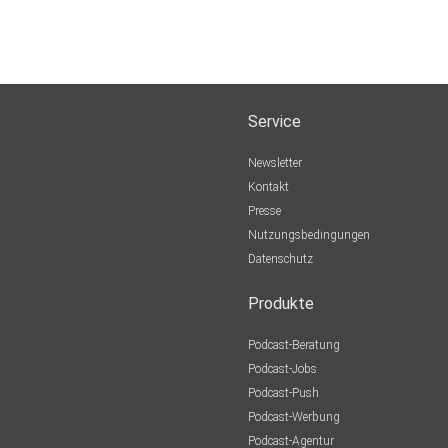
Service
Newsletter
Kontakt
Presse
Nutzungsbedingungen
Datenschutz
Produkte
Podcast-Beratung
Podcast-Jobs
Podcast-Push
Podcast-Werbung
Podcast-Agentur