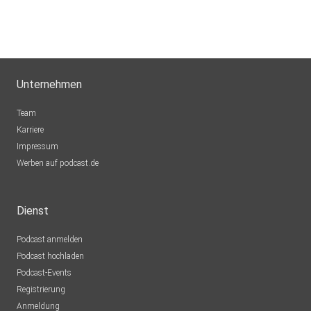
Unternehmen
Team
Karriere
Impressum
Werben auf podcast.de
Dienst
Podcast anmelden
Podcast hochladen
Podcast-Events
Registrierung
Anmeldung