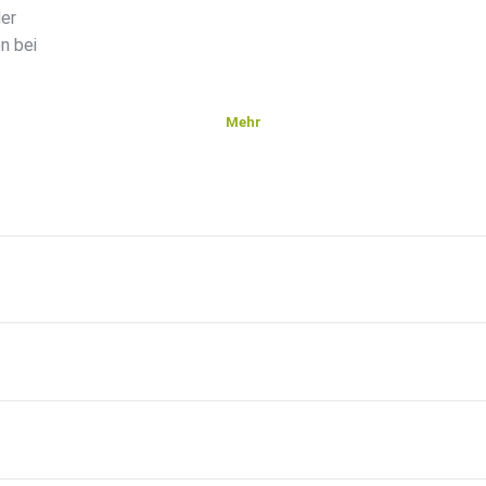
der
n bei
Mehr
e und
eue
r