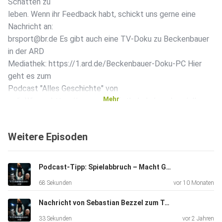
Schatten zu
leben. Wenn ihr Feedback habt, schickt uns gerne eine
Nachricht an:
brsport@br.de Es gibt auch eine TV-Doku zu Beckenbauer
in der ARD
Mediathek: https://1.ard.de/Beckenbauer-Doku-PC Hier
geht es zum
Podcast "Alles Geschichte" von
Mehr
radioWissen:https://www.ardaudiothek.de/sendung/alles-
geschichte-history-von-radiowissen/82362084/
Und hier geht es zum Podcast "Ball you need is love - aus
Weitere Episoden
Liebe zum
Fußball:
https://www.ardaudiothek.de/sendung/ball-you-need-is-
Podcast-Tipp: Spielabbruch – Macht Gewalt den Amateurfußball kaputt?
love-aus-liebe-zum-fussball/66058214/
68 Sekunden
vor 10 Monaten
Für "Beckenbauer" haben wir auch mit Max-Jacob Ost
gesprochen. Hier
Nachricht von Sebastian Bezzel zum Tod von Franz Beckenbauer
findet ihr die Webseite von seinem crowdfinanzierten
33 Sekunden
vor 2 Jahren