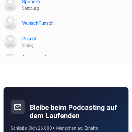
Spoooky
Salzburg
WunschPunsch
Paja74
Sinzig
Quittenteckel
Tülau
Martho
Hagenburg
Lalanda
Greifenstein
Bleibe beim Podcasting auf
dem Laufenden
5woheilb
Schließe Dich 26.000+ Menschen an. Erhalte