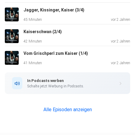
Podcast
"Rasenfunk". https://rasenfunk.de/ Rasenfunk findet ihr
Jagger, Kissinger, Kaiser (3/4)
außerdem
45 Minuten
vor 2 Jahren
überall, wo es Podcasts gibt. Im Podcast spricht auch
Wolfgang
Kaiserschwan (2/4)
Schäuble über Franz Beckenbauer. Der CDU-Politiker ist am
42 Minuten
vor 2 Jahren
26.12.23
Vom Grischperl zum Kaiser (1/4)
verstorben. Der Podcast war da schon fertig produziert.
Einen
41 Minuten
vor 2 Jahren
Nachruf gibt es hier:
https://www.tagesschau.de/inland/innenpolitik/nachruf-
In Podcasts werben
wolfgang-schaeuble-100.html
Schalte jetzt Werbung in Podcasts.
Alle Episoden anzeigen