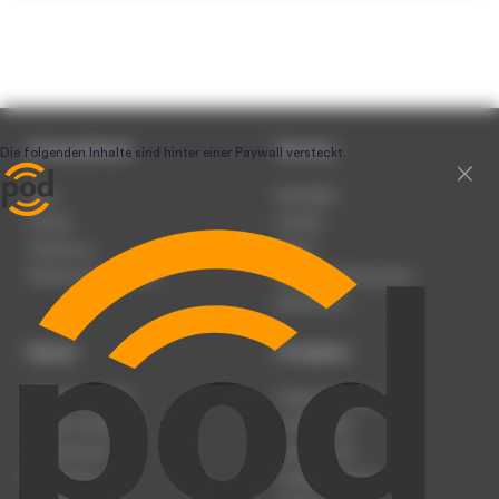
Unternehmen
Service
Team
Newsletter
Karriere
Kontakt
Impressum
Presse
Werben auf podcast.de
Nutzungsbedingungen
Datenschutz
Dienst
Produkte
Podcast anmelden
Podcast-Beratung
Podcast hochladen
Podcast-Jobs
Podcast-Events
Podcast-Push
Registrierung
Podcast-Werbung