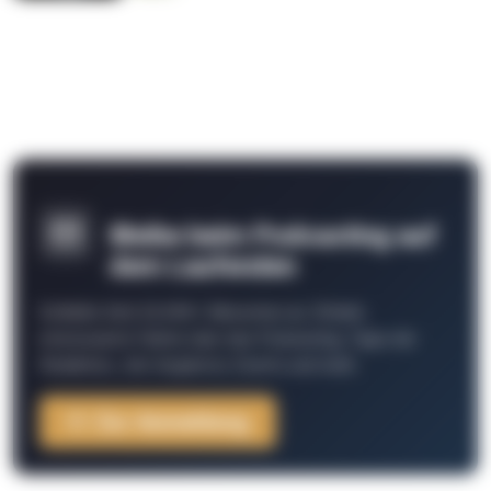
Bleibe beim Podcasting auf
dem Laufenden
Schließe Dich 26.000+ Menschen an. Erhalte
interessante Fakten über das Podcasting, Tipps der
Redaktion, Job-Angebote, Events und mehr.
Zur Anmeldung