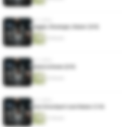
vor 2 Jahren
Jagger, Kissinger, Kaiser (3/4)
45 Minuten
vor 2 Jahren
Kaiserschwan (2/4)
42 Minuten
vor 2 Jahren
Vom Grischperl zum Kaiser (1/4)
41 Minuten