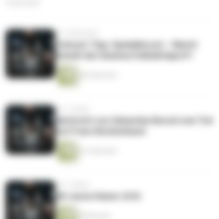
6 Episoden
vor 10 Monaten
Podcast-Tipp: Spielabbruch – Macht
Gewalt den Amateurfußball kaputt?
68 Sekunden
vor 2 Jahren
Nachricht von Sebastian Bezzel zum Tod
von Franz Beckenbauer
33 Sekunden
vor 2 Jahren
Wir waren Kaiser (4/4)
48 Minuten