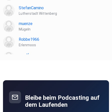
StefanCamino
Lutherstadt Wittenberg
muenze
Mügeln
Robbe1966
Erlenmoos
muelf
Biblis
ibt8uttn
Laela
Hamburg
Bleibe beim Podcasting auf
Wacka
dem Laufenden
Weissach