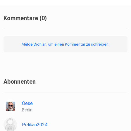
Sounddesign: Jonas Zimmermann & Hans-Jörg Karrenbrock
Der Camino-Podcast wird dankenswerter Weise
unterstützt
Kommentare (0)
vom
⁠⁠⁠Conrad-Stein-Verlag⁠⁠⁠.
Melde Dich an, um einen Kommentar zu schreiben.
Abonnenten
Oese
Berlin
Pelikan2024