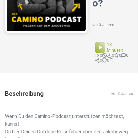
o?
vor 3 Jahren
13
Minuten
0
0
0
0
0
0
Beschreibung
vor 3 Jahren
Wenn Du den Camino-Podcast unterstützen möchtest,
kannst
Du hier Deinen Outdoor-Reiseführer über den Jakobsweg