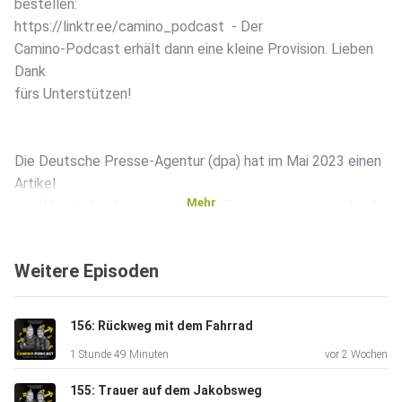
bestellen:
⁠⁠⁠⁠https://linktr.ee/camino_podcast⁠⁠⁠⁠ - Der
Camino-Podcast erhält dann eine kleine Provision. Lieben
Dank
fürs Unterstützen!
Die Deutsche Presse-Agentur (dpa) hat im Mai 2023 einen
Artikel
Mehr
veröffentlicht, der von mehreren Tageszeitungen gedruckt
wurde:
Santiago schafft sich als Pilgerstadt immer mehr ab - so
Weitere Episoden
der
Tenor des Beitrags. Die Pilgerzahlen seien zu hoch und
viele
156: Rückweg mit dem Fahrrad
Menschen benehmen sich nicht so, wie man sich nach einer
1 Stunde 49 Minuten
vor 2 Wochen
Pilgerreise benehmen sollte. Auch die Polizei bestätigt in
dem
155: Trauer auf dem Jakobsweg