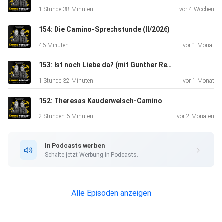
Artikel der dpa, dass die Kriminalität deutlich zugenommen
1 Stunde 38 Minuten
vor 4 Wochen
habe:
Vandalismus, Lärm, Müll. Doch wie sollten wir dem Ganzen
154: Die Camino-Sprechstunde (II/2026)
begegnen? Der Versuch einer Lösung - jetzt im Camino-
46 Minuten
vor 1 Monat
Podcast.
153: Ist noch Liebe da? (mit Gunther Reber)
1 Stunde 32 Minuten
vor 1 Monat
152: Theresas Kauderwelsch-Camino
2 Stunden 6 Minuten
vor 2 Monaten
In Podcasts werben
Schalte jetzt Werbung in Podcasts.
MEHR:⁠⁠⁠⁠⁠⁠⁠
Alle Episoden anzeigen
⁠⁠⁠www.camino-podcast.de⁠⁠⁠⁠ Mail: hallo@camino-podcast.de
Insta: ⁠⁠⁠camino_marcus⁠⁠⁠ Idee/Sprecher: Marcus Poschlod