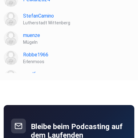
StefanCamino
Lutherstadt Wittenberg
muenze
Mügeln
Robbe1966
Erlenmoos
muelf
Biblis
ibt8uttn
Laela
Hamburg
Bleibe beim Podcasting auf
Wacka
dem Laufenden