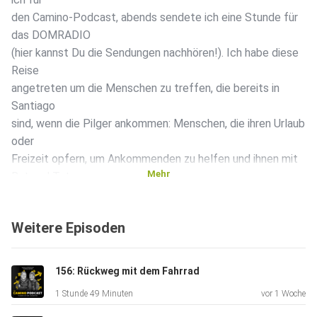
den Camino-Podcast, abends sendete ich eine Stunde für
das DOMRADIO
(hier kannst Du die Sendungen nachhören!). Ich habe diese
Reise
angetreten um die Menschen zu treffen, die bereits in
Santiago
sind, wenn die Pilger ankommen: Menschen, die ihren Urlaub
oder
Freizeit opfern, um Ankommenden zu helfen und ihnen mit
Mehr
Rat und Tat
zur Seite zu stehen. Unter ihnen ist auch Pfarrer Paul
Hildebrand,
Weitere Episoden
der für die deutsche Pilgerseelsorge in Santiago arbeitet
und eine
spannende Zeit hat. Im Gespräch erzählt der Baden-
156: Rückweg mit dem Fahrrad
Württemberger
1 Stunde 49 Minuten
vor 1 Woche
auch, warum! Wenn Du den Camino-Podcast unterstützen