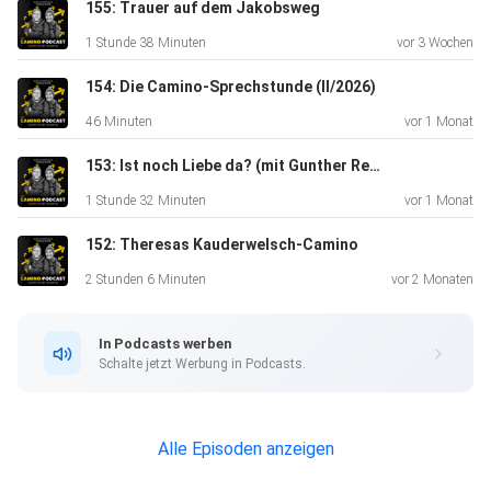
möchtest,
155: Trauer auf dem Jakobsweg
kannst Du hier Deinen Outdoor-Reiseführer über den
1 Stunde 38 Minuten
vor 3 Wochen
Jakobsweg
bestellen:
154: Die Camino-Sprechstunde (II/2026)
⁠⁠⁠⁠⁠⁠⁠⁠⁠⁠⁠⁠⁠⁠⁠https://linktr.ee/camino_podcast⁠⁠⁠⁠⁠⁠ ⁠⁠⁠⁠⁠⁠⁠⁠⁠
46 Minuten
vor 1 Monat
- Lieben Dank fürs Unterstützen! MEHR: Infos & Kontakt:
⁠⁠⁠⁠⁠⁠⁠⁠⁠⁠⁠⁠⁠⁠⁠⁠⁠⁠⁠⁠⁠⁠www.camino-podcast.de⁠⁠⁠⁠⁠⁠⁠⁠⁠⁠⁠⁠⁠⁠ Insta:
153: Ist noch Liebe da? (mit Gunther Reber)
⁠⁠⁠⁠⁠⁠⁠⁠⁠⁠⁠⁠⁠camino_marcus⁠⁠⁠⁠⁠⁠⁠⁠⁠⁠⁠⁠⁠ Idee/Redaktion/Sprecher:
1 Stunde 32 Minuten
vor 1 Monat
Marcus Poschlod Sounddesign: Jonas Zimmermann &
152: Theresas Kauderwelsch-Camino
Hans-Jörg
Karrenbrock (DANKE!) Der Camino-Podcast wird
2 Stunden 6 Minuten
vor 2 Monaten
dankenswerter Weise
unterstützt vom ⁠⁠⁠⁠Conrad-Stein-Verlag⁠⁠⁠⁠ & ⁠⁠⁠⁠⁠⁠Das
In Podcasts werben
DOMRADIO.DE⁠
Schalte jetzt Werbung in Podcasts.
Alle Episoden anzeigen