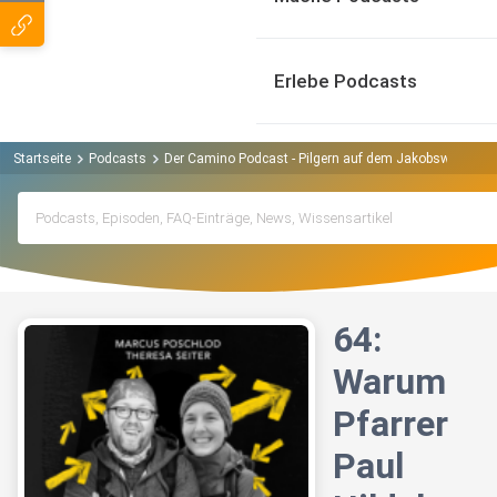
Erlebe Podcasts
Startseite
Podcasts
Der Camino Podcast - Pilgern auf dem Jakobsweg Pod
64:
Warum
Pfarrer
Paul