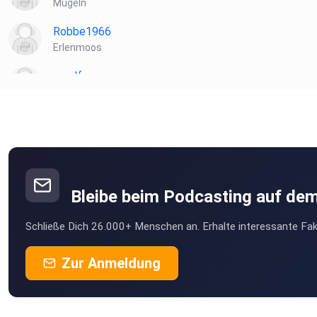
Mügeln
Robbe1966
Erlenmoos
muelf
Biblis
ibt8uttn
Laela
Hamburg
Bleibe beim Podcasting auf de
Wacka
Schließe Dich 26.000+ Menschen an. Erhalte interessante Fak
Weissach
Zur Anmeldung