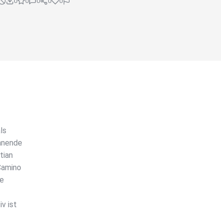
0
0
0
0
0
ls
nnende
tian
Camino
ne
v ist