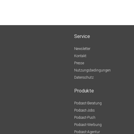
Service
Newsletter
Kontakt
Presse
Nutzungsbedingungen
Datenschutz
Produkte
Podcast-Beratung
Podcast-Jobs
Podcast-Push
Podcast-Werbung
Podcast-Agentur