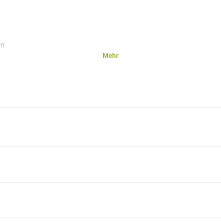
en
Mehr
gen vom
dcast
führer
örg
ter Weise