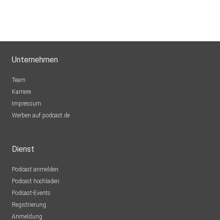
Unternehmen
Team
Karriere
Impressum
Werben auf podcast.de
Dienst
Podcast anmelden
Podcast hochladen
Podcast-Events
Registrierung
Anmeldung