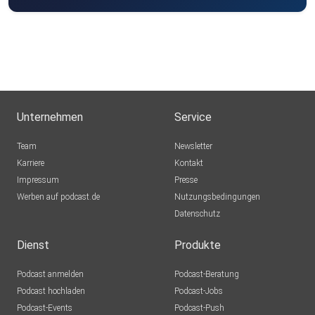
DarthTobi
Hamburg
Rothkamm
Röthlein
onqgc8me
Unternehmen
Service
ElChristo85
Team
Newsletter
Schwäbisch Gmünd
Karriere
Kontakt
Impressum
KerstinJung
Presse
Werben auf podcast.de
Sulzbach
Nutzungsbedingungen
Datenschutz
lejfrmdc
Dienst
Produkte
Rudi49
Podcast anmelden
Podcast-Beratung
Brügg
Podcast hochladen
Podcast-Jobs
Podcast-Events
Podcast-Push
GNz11