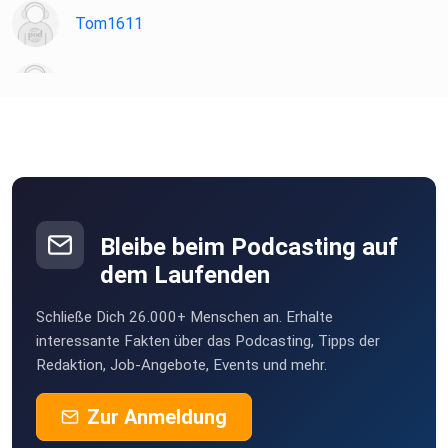
Tom1611
Sloane
FrankW
Berlin
Mack0815
Ganderkesee
Bleibe beim Podcasting auf
dem Laufenden
8zm3btno
Schließe Dich 26.000+ Menschen an. Erhalte
FrankBrauner
interessante Fakten über das Podcasting, Tipps der
Berlin
Redaktion, Job-Angebote, Events und mehr.
Markusdragon
Zur Anmeldung
Offenburg