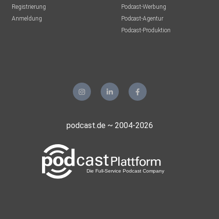
Registrierung
Podcast-Werbung
Moon
Anmeldung
Podcast-Agentur
moeschger
Podcast-Produktion
Murg
y1vennor
Wolfsburg
4w0ym4zp
gkremp70
podcast.de ~ 2004-2026
Berlin
plotzks
Muster
3lpwlkem
LaCucaracha
Riygidi