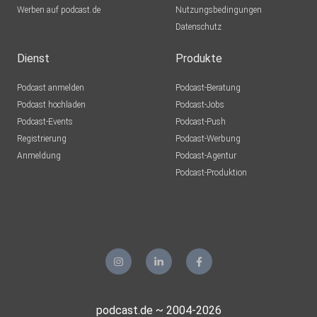
Werben auf podcast.de
Sulzbach
Nutzungsbedingungen
Datenschutz
lejfrmdc
Dienst
Produkte
Rudi49
Podcast anmelden
Podcast-Beratung
Brügg
Podcast hochladen
Podcast-Jobs
Podcast-Events
Podcast-Push
GNz11
Registrierung
Podcast-Werbung
Moon
Anmeldung
Podcast-Agentur
moeschger
Podcast-Produktion
Murg
y1vennor
Wolfsburg
4w0ym4zp
gkremp70
podcast.de ~ 2004-2026