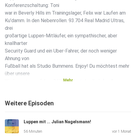
Konferenzschaltung: Toni
war in Beverly Hills im Trainingslager, Felix war Laufen am
Ku’damm. In den Nebenrollen: 93.704 Real Madrid Ultras,
drei
großartige Luppen-Mitläufer, ein sympathischer, aber
knallharter
Security Guard und ein Uber-Fahrer, der noch weniger
Ahnung von
Fußball hat als Studio Bummens. Enjoy! Du möchtest mehr
über unsere
Mehr
Werbepartner erfahren? Hier findest du alle Infos &
Rabatte:
https://linktr.ee/luppentv
Weitere Episoden
Luppen mit ... Julian Nagelsmann!
56 Minuten
vor 1 Monat