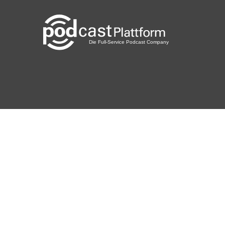
Berlin
plotzks
Muster
3lpwlkem
LaCucaracha
Riygidi
Pforzheim
Dalla
Kempten