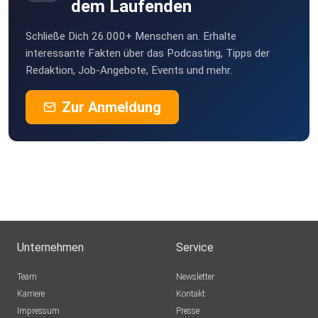
dem Laufenden
8zm3btno
Schließe Dich 26.000+ Menschen an. Erhalte
FrankBrauner
interessante Fakten über das Podcasting, Tipps der
Berlin
Redaktion, Job-Angebote, Events und mehr.
Markusdragon
Zur Anmeldung
Offenburg
DarthTobi
Hamburg
Rothkamm
Röthlein
onqgc8me
Unternehmen
Service
ElChristo85
Team
Newsletter
Schwäbisch Gmünd
Karriere
Kontakt
Impressum
KerstinJung
Presse