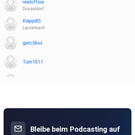
reeloffour
Düsseldorf
Klappi85
Lauterbach
gatc5kxx
Tom1611
Sloane
FrankW
Berlin
Mack0815
Ganderkesee
Bleibe beim Podcasting auf