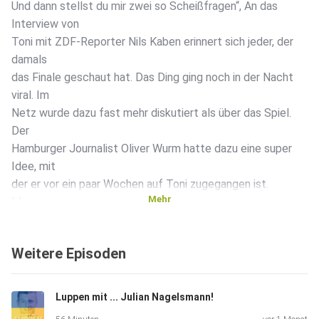
Und dann stellst du mir zwei so Scheißfragen“, An das
Interview von
Toni mit ZDF-Reporter Nils Kaben erinnert sich jeder, der
damals
das Finale geschaut hat. Das Ding ging noch in der Nacht
viral. Im
Netz wurde dazu fast mehr diskutiert als über das Spiel.
Der
Hamburger Journalist Oliver Wurm hatte dazu eine super
Idee, mit
der er vor ein paar Wochen auf Toni zugegangen ist.
Mehr
Morgen, am
Donnerstag, findet in Istanbul die Auslosung der Gruppen
für die
Weitere Episoden
neue Champions League Saison statt. Das sind, reiner
Zufall, exakt
90 Tage nach dem Finale. Olivers Idee: Wir bitten 90
Luppen mit ... Julian Nagelsmann!
Menschen –