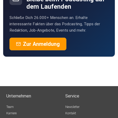
dem Laufenden
8zm3btno
Schließe Dich 26.000+ Menschen an. Erhalte
FrankBrauner
interessante Fakten über das Podcasting, Tipps der
Berlin
Redaktion, Job-Angebote, Events und mehr.
Markusdragon
Zur Anmeldung
Offenburg
DarthTobi
Hamburg
Rothkamm
Röthlein
onqgc8me
Unternehmen
Service
ElChristo85
Team
Newsletter
Schwäbisch Gmünd
Karriere
Kontakt