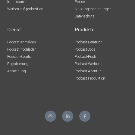
Impressum
KerstinJung
Presse
Werben auf podcast.de
Sulzbach
Nutzungsbedingungen
Datenschutz
lejfrmdc
Dienst
Produkte
Rudi49
Podcast anmelden
Podcast-Beratung
Brügg
Podcast hochladen
Podcast-Jobs
Podcast-Events
Podcast-Push
GNz11
Registrierung
Podcast-Werbung
Moon
Anmeldung
Podcast-Agentur
moeschger
Podcast-Produktion
Murg
y1vennor
Wolfsburg
4w0ym4zp