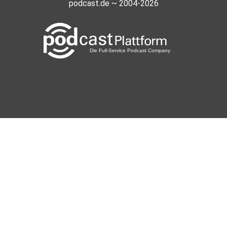
gkremp70
podcast.de ~ 2004-2026
Berlin
plotzks
Muster
3lpwlkem
LaCucaracha
Riygidi
Pforzheim
Dalla
Kempten