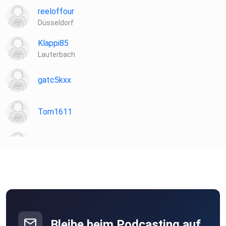
reeloffour
Düsseldorf
Klappi85
Lauterbach
gatc5kxx
Tom1611
Sloane
FrankW
Berlin
Mack0815
Ganderkesee
Bleibe beim Podcasting auf