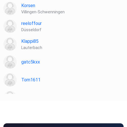
Korsen
Villingen-Schwenningen
reeloffour
Düsseldorf
Klappi85
Lauterbach
gatc5kxx
Tom1611
Sloane
FrankW
Berlin