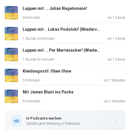
weggefuttert.
Luppen mit ... Julian Nagelsmann!
Unsere Jungs hatten Spaß, so viel steht fest. Und dann
56 Minuten
vor 1 Monat
geht es noch
ums Kofferpacken als Nationalspieler, um das erste Spiel
Luppen mit .. Lukas Podolski! (Wiederveröffentlichung)
unter
1 Stunde 33 Minuten
vor 1 Monat
Julian Nagelsmann und um den aktuellen Zustand des
königlichen
Luppen mit ... Per Mertesacker! (Wiederveröffentlichung)
Rasens. Auf geht's. Du möchtest mehr über unsere
1 Stunde 45 Minuten
vor 1 Monat
Werbepartner
erfahren? Hier findest du alle Infos & Rabatte:
Kleidungsstil: Oben Ohne
https://linktr.ee/luppentv
50 Minuten
vor 2 Monaten
Mit James Blunt ins Pacha
50 Minuten
vor 2 Monaten
In Podcasts werben
Schalte jetzt Werbung in Podcasts.