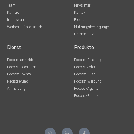
ElChristo85
Team
Newsletter
Schwäbisch Gmünd
Karriere
Kontakt
Impressum
KerstinJung
Presse
Werben auf podcast.de
Sulzbach
Nutzungsbedingungen
Datenschutz
lejfrmdc
Dienst
Produkte
Rudi49
Podcast anmelden
Podcast-Beratung
Brügg
Podcast hochladen
Podcast-Jobs
Podcast-Events
Podcast-Push
GNz11
Registrierung
Podcast-Werbung
Moon
Anmeldung
Podcast-Agentur
moeschger
Podcast-Produktion
Murg
y1vennor
Wolfsburg