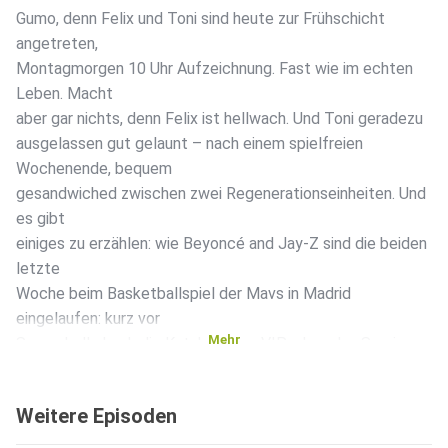
Gumo, denn Felix und Toni sind heute zur Frühschicht
angetreten,
Montagmorgen 10 Uhr Aufzeichnung. Fast wie im echten
Leben. Macht
aber gar nichts, denn Felix ist hellwach. Und Toni geradezu
ausgelassen gut gelaunt – nach einem spielfreien
Wochenende, bequem
gesandwiched zwischen zwei Regenerationseinheiten. Und
es gibt
einiges zu erzählen: wie Beyoncé and Jay-Z sind die beiden
letzte
Woche beim Basketballspiel der Mavs in Madrid
eingelaufen: kurz vor
Mehr
Sprungball, durch die Katakomben, VIP-plus-plus Service,
courtside,
full Attention, all that jazz. Vier Plätze neben Florentino
Weitere Episoden
Pérez,
hat Felix dem Presidente in der Pause das Chicken