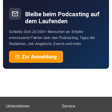
Mack0815
Ganderkesee
Bleibe beim Podcasting auf
dem Laufenden
8zm3btno
Schließe Dich 26.000+ Menschen an. Erhalte
FrankBrauner
interessante Fakten über das Podcasting, Tipps der
Berlin
Redaktion, Job-Angebote, Events und mehr.
Markusdragon
Zur Anmeldung
Offenburg
DarthTobi
Hamburg
Rothkamm
Röthlein
onqgc8me
Unternehmen
Service