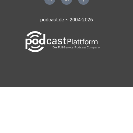
4w0ym4zp
gkremp70
podcast.de ~ 2004-2026
Berlin
plotzks
Muster
3lpwlkem
LaCucaracha
Riygidi
Pforzheim
Dalla
Kempten