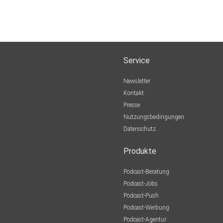
Service
Newsletter
Kontakt
Presse
Nutzungsbedingungen
Datenschutz
Produkte
Podcast-Beratung
Podcast-Jobs
Podcast-Push
Podcast-Werbung
Podcast-Agentur