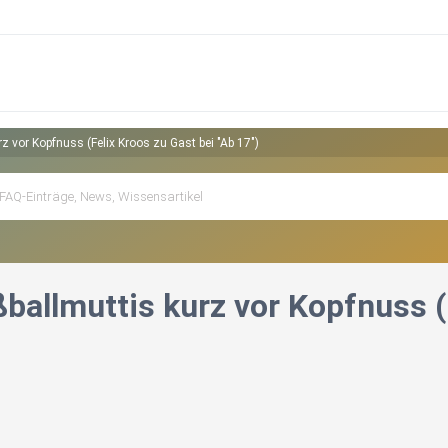
z vor Kopfnuss (Felix Kroos zu Gast bei "Ab 17")
ballmuttis kurz vor Kopfnuss (