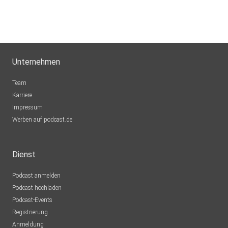
DarthTobi
Hamburg
Rothkamm
Unternehmen
Röthlein
Team
onqgc8me
Karriere
Impressum
ElChristo85
Werben auf podcast.de
Schwäbisch Gmünd
KerstinJung
Dienst
Sulzbach
Podcast anmelden
lejfrmdc
Podcast hochladen
Podcast-Events
Rudi49
Registrierung
Brügg
Anmeldung