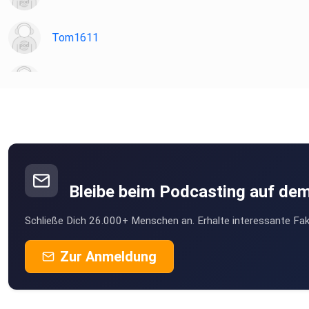
Tom1611
Sloane
FrankW
Berlin
Mack0815
Ganderkesee
Bleibe beim Podcasting auf de
8zm3btno
Schließe Dich 26.000+ Menschen an. Erhalte interessante Fak
FrankBrauner
Zur Anmeldung
Berlin
Markusdragon
Offenburg