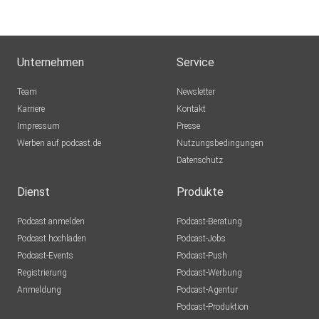
Unternehmen
Service
Team
Newsletter
Karriere
Kontakt
Impressum
Presse
Werben auf podcast.de
Nutzungsbedingungen
Datenschutz
Dienst
Produkte
Podcast anmelden
Podcast-Beratung
Podcast hochladen
Podcast-Jobs
Podcast-Events
Podcast-Push
Registrierung
Podcast-Werbung
Anmeldung
Podcast-Agentur
Podcast-Produktion