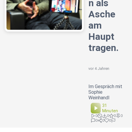
n als
Asche
am
Haupt
tragen.
vor 4 Jahren
Im Gespräch mit
Sophie
Weinhandl
31
Minuten
0
0
0
0
0
0
0