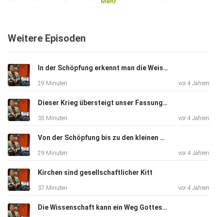
Mehr
Thema Tod und Trauer. Weil sie neugierig auf Menschen ist,
möchte
sie Journalistin werden. Da kann sie Fragen stellen, den
Weitere Episoden
Dingen
auf den Grund gehen. Mehr über Sophie erfährt ihr in dieser
Folge.
In der Schöpfung erkennt man die Weisheit Gottes
29 Minuten
vor 4 Jahren
Dieser Krieg übersteigt unser Fassungsvermögen.
35 Minuten
vor 4 Jahren
Von der Schöpfung bis zu den kleinen Wundern im Alltag
29 Minuten
vor 4 Jahren
Kirchen sind gesellschaftlicher Kitt
37 Minuten
vor 4 Jahren
Die Wissenschaft kann ein Weg Gottes sein.