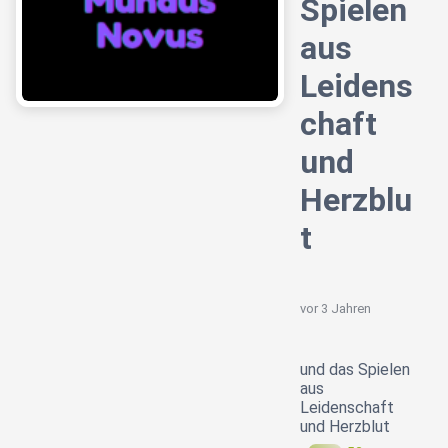
Spielen
aus
Leidens
chaft
und
Herzblu
t
vor 3 Jahren
und das Spielen
aus
Leidenschaft
und Herzblut