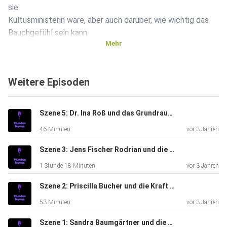
sie
Kultusministerin wäre, aber auch darüber, wie wichtig das
Bauchgefühl sein kann.
Mehr
mehr über Antje findet ihr hier:
Weitere Episoden
www.antjemies.de
Szene 5: Dr. Ina Roß und das Grundrauschen der Kulturschaffenden
46 Minuten
vor 3 Jahren
Szene 3: Jens Fischer Rodrian und die Armada der Irren
1 Stunde 18 Minuten
vor 3 Jahren
Szene 2: Priscilla Bucher und die Kraft der Selbstheilung
53 Minuten
vor 3 Jahren
Szene 1: Sandra Baumgärtner und die Blockbusterisierung der Kultur